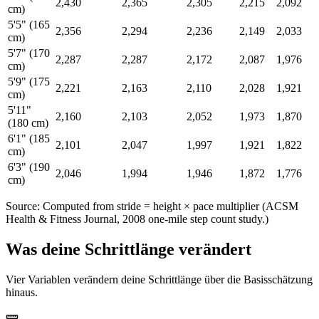
2,430
2,365
2,305
2,215
2,092
cm)
5'5" (165
2,356
2,294
2,236
2,149
2,033
cm)
5'7" (170
2,287
2,287
2,172
2,087
1,976
cm)
5'9" (175
2,221
2,163
2,110
2,028
1,921
cm)
5'11"
2,160
2,103
2,052
1,973
1,870
(180 cm)
6'1" (185
2,101
2,047
1,997
1,921
1,822
cm)
6'3" (190
2,046
1,994
1,946
1,872
1,776
cm)
Source: Computed from stride = height × pace multiplier (ACSM
Health & Fitness Journal, 2008 one-mile step count study.)
Was deine Schrittlänge verändert
Vier Variablen verändern deine Schrittlänge über die Basisschätzung
hinaus.