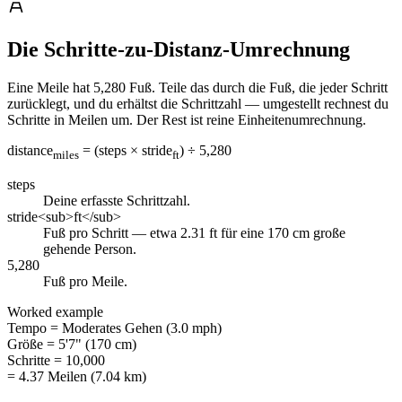
Die Schritte-zu-Distanz-Umrechnung
Eine Meile hat 5,280 Fuß. Teile das durch die Fuß, die jeder Schritt
zurücklegt, und du erhältst die Schrittzahl — umgestellt rechnest du
Schritte in Meilen um. Der Rest ist reine Einheitenumrechnung.
distance
= (steps × stride
) ÷ 5,280
miles
ft
steps
Deine erfasste Schrittzahl.
stride<sub>ft</sub>
Fuß pro Schritt — etwa 2.31 ft für eine 170 cm große
gehende Person.
5,280
Fuß pro Meile.
Worked example
Tempo
=
Moderates Gehen (3.0 mph)
Größe
=
5'7" (170 cm)
Schritte
=
10,000
= 4.37 Meilen (7.04 km)