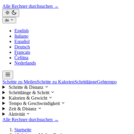
Alle Rechner durchsuchen →
de
English
Italiano
Español
Deutsch
Français
Čeština
Nederlands
Schritte zu Meilen
Schritte zu Kalorien
Schrittlänge
Gehtempo
Schritte & Distanz
Schrittlänge & Schritt
Kalorien & Gewicht
Tempo & Geschwindigkeit
Zeit & Distanz
Aktivität
Alle Rechner durchsuchen →
Startseite