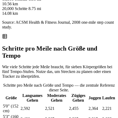
10.56 km
20,000 Schritte
8.75 mi
14.08 km
Source: ACSM Health & Fitness Journal, 2008 one-mile step count
study.
Schritte pro Meile nach Größe und
Tempo
Wie viele Schritte jede Meile braucht, für sieben Körpergrößen bei
fünf Tempo-Stufen. Nutze das, um Strecken zu planen oder einen
Tracker zu überprüfen.
Schritte pro Meile nach Größe und Tempo — die zentrale Referenz
dieser Seite.
Langsames
Moderates
Zügiges
Größe
Joggen
Laufen
Gehen
Gehen
Gehen
5'0" (152
2,592
2,521
2,455
2,364
2,221
cm)
5'3" (160