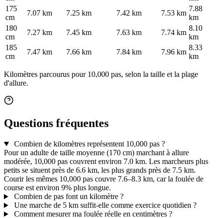
175
7.88
7.07 km
7.25 km
7.42 km
7.53 km
cm
km
180
8.10
7.27 km
7.45 km
7.63 km
7.74 km
cm
km
185
8.33
7.47 km
7.66 km
7.84 km
7.96 km
cm
km
Kilomètres parcourus pour 10,000 pas, selon la taille et la plage
d'allure.
Questions fréquentes
Combien de kilomètres représentent 10,000 pas ?
Pour un adulte de taille moyenne (170 cm) marchant à allure
modérée, 10,000 pas couvrent environ 7.0 km. Les marcheurs plus
petits se situent près de 6.6 km, les plus grands près de 7.5 km.
Courir les mêmes 10,000 pas couvre 7.6–8.3 km, car la foulée de
course est environ 9% plus longue.
Combien de pas font un kilomètre ?
Une marche de 5 km suffit-elle comme exercice quotidien ?
Comment mesurer ma foulée réelle en centimètres ?