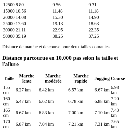
12500
8.80
9.56
9.31
15000
10.56
11.48
11.18
20000
14.08
15.30
14.90
25000
17.60
19.13
18.63
30000
21.11
22.95
22.35
50000
35.19
38.25
37.25
Distance de marche et de course pour deux tailles courantes.
Distance parcourue en 10,000 pas selon la taille et
l'allure
Marche
Marche
Marche
Taille
Jogging
Course
lente
modérée
rapide
155
6.98
6.27 km
6.42 km
6.57 km
6.67 km
cm
km
160
7.20
6.47 km
6.62 km
6.78 km
6.88 km
cm
km
165
7.43
6.67 km
6.83 km
7.00 km
7.10 km
cm
km
170
7.65
6.87 km
7.04 km
7.21 km
7.31 km
cm
km