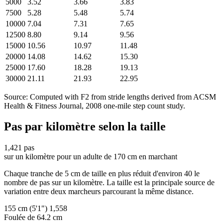
5000
3.52
3.66
3.83
7500
5.28
5.48
5.74
10000
7.04
7.31
7.65
12500
8.80
9.14
9.56
15000
10.56
10.97
11.48
20000
14.08
14.62
15.30
25000
17.60
18.28
19.13
30000
21.11
21.93
22.95
Source: Computed with F2 from stride lengths derived from ACSM
Health & Fitness Journal, 2008 one-mile step count study.
Pas par kilomètre selon la taille
1,421
pas
sur un kilomètre pour un adulte de 170 cm en marchant
Chaque tranche de 5 cm de taille en plus réduit d'environ 40 le
nombre de pas sur un kilomètre. La taille est la principale source de
variation entre deux marcheurs parcourant la même distance.
155 cm (5'1")
1,558
Foulée de 64.2 cm