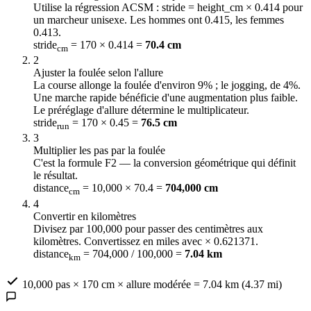
Utilise la régression ACSM : stride = height_cm × 0.414 pour
un marcheur unisexe. Les hommes ont 0.415, les femmes
0.413.
stride
= 170 × 0.414 =
70.4 cm
cm
2
Ajuster la foulée selon l'allure
La course allonge la foulée d'environ 9% ; le jogging, de 4%.
Une marche rapide bénéficie d'une augmentation plus faible.
Le préréglage d'allure détermine le multiplicateur.
stride
= 170 × 0.45 =
76.5 cm
run
3
Multiplier les pas par la foulée
C'est la formule F2 — la conversion géométrique qui définit
le résultat.
distance
= 10,000 × 70.4 =
704,000 cm
cm
4
Convertir en kilomètres
Divisez par 100,000 pour passer des centimètres aux
kilomètres. Convertissez en miles avec × 0.621371.
distance
= 704,000 / 100,000 =
7.04 km
km
10,000 pas × 170 cm × allure modérée = 7.04 km (4.37 mi)