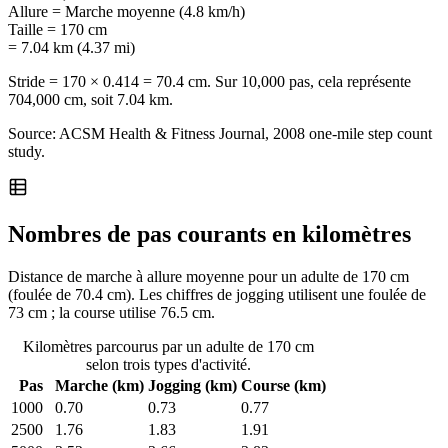
Allure
=
Marche moyenne (4.8 km/h)
Taille
=
170 cm
= 7.04 km (4.37 mi)
Stride = 170 × 0.414 = 70.4 cm. Sur 10,000 pas, cela représente
704,000 cm, soit 7.04 km.
Source: ACSM Health & Fitness Journal, 2008 one-mile step count
study.
Nombres de pas courants en kilomètres
Distance de marche à allure moyenne pour un adulte de 170 cm
(foulée de 70.4 cm). Les chiffres de jogging utilisent une foulée de
73 cm ; la course utilise 76.5 cm.
Kilomètres parcourus par un adulte de 170 cm
selon trois types d'activité.
Pas
Marche (km)
Jogging (km)
Course (km)
1000
0.70
0.73
0.77
2500
1.76
1.83
1.91