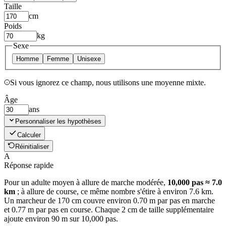
Taille
cm
Poids
kg
Sexe
Homme
Femme
Unisexe
Si vous ignorez ce champ, nous utilisons une moyenne mixte.
Âge
ans
Personnaliser les hypothèses
Calculer
Réinitialiser
A
Réponse rapide
Pour un adulte moyen à allure de marche modérée,
10,000 pas ≈ 7.0
km
; à allure de course, ce même nombre s'étire à environ 7.6 km.
Un marcheur de 170 cm couvre environ 0.70 m par pas en marche
et 0.77 m par pas en course. Chaque 2 cm de taille supplémentaire
ajoute environ 90 m sur 10,000 pas.