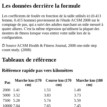
Les données derrière la formule
Les coefficients de foulée en fonction de la taille utilisés ici (0.413
femme, 0.415 homme) proviennent de l'étude ACSM 2008 sur le
comptage de pas, qui a suivi des adultes marchant un mile mesuré à
quatre allures. C'est la même régression qu'utilisent la plupart des
montres de fitness lorsque vous entrez votre taille lors de la
configuration.
Source
ACSM Health & Fitness Journal, 2008 one-mile step
count study. (2008)
Tableaux de référence
Référence rapide pas vers kilomètres
Marche km (170
Course km (170
Marche km (180
Pas
cm)
cm)
cm)
2000
1.41
1.53
1.49
5000
3.52
3.83
3.73
7500
5.28
5.74
5.59
10000
7.04
7.65
7.45