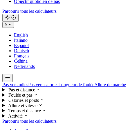
Objectif quotidien de pas
Parcourir tous les calculateurs →
fr
English
Italiano
Español
Deutsch
Français
Čeština
Nederlands
Pas vers miles
Pas vers calories
Longueur de foulée
Allure de marche
Pas et distance
Foulée et pas
Calories et poids
Allure et vitesse
Temps et distance
Activité
Parcourir tous les calculateurs →