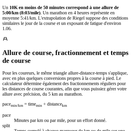
Un
10K en moins de 50 minutes correspond à une allure de
5:00/km (8:03/mile)
. Un marathon en 4 heures représente en
moyenne 5:41/km. L'extrapolation de Riegel suppose des conditions
similaires le jour de la course et un exposant de fatigue d'environ
1.06.
Allure de course, fractionnement et temps
de course
Pour les coureurs, le même triangle allure-distance-temps s'applique,
avec en plus quelques conversions propres à la course à pied. Le
calculateur détermine également des fractionnements réguliers pour
les distances de course courantes, afin que vous puissiez gérer votre
allure avec précision, du 5 km au marathon.
pace
= time
÷ distance
min/km
min
km
pace
Minutes par km ou par mile, pour un effort donné.
split
Temps cumulé à chaque marqueur de km ou de mile sur une