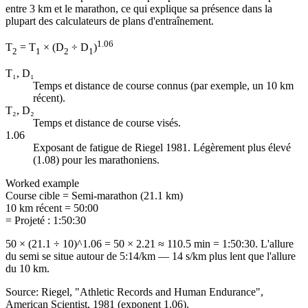
entre 3 km et le marathon, ce qui explique sa présence dans la
plupart des calculateurs de plans d'entraînement.
1.06
T
= T
× (D
÷ D
)
2
1
2
1
T₁, D₁
Temps et distance de course connus (par exemple, un 10 km
récent).
T₂, D₂
Temps et distance de course visés.
1.06
Exposant de fatigue de Riegel 1981. Légèrement plus élevé
(1.08) pour les marathoniens.
Worked example
Course cible
=
Semi-marathon (21.1 km)
10 km récent
=
50:00
= Projeté : 1:50:30
50 × (21.1 ÷ 10)^1.06 = 50 × 2.21 ≈ 110.5 min = 1:50:30. L'allure
du semi se situe autour de 5:14/km — 14 s/km plus lent que l'allure
du 10 km.
Source: Riegel, "Athletic Records and Human Endurance",
American Scientist, 1981 (exponent 1.06).