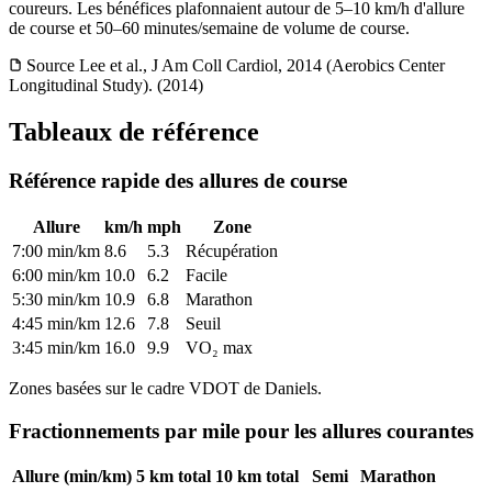
coureurs. Les bénéfices plafonnaient autour de 5–10 km/h d'allure
de course et 50–60 minutes/semaine de volume de course.
Source
Lee et al., J Am Coll Cardiol, 2014 (Aerobics Center
Longitudinal Study). (2014)
Tableaux de référence
Référence rapide des allures de course
Allure
km/h
mph
Zone
7:00 min/km
8.6
5.3
Récupération
6:00 min/km
10.0
6.2
Facile
5:30 min/km
10.9
6.8
Marathon
4:45 min/km
12.6
7.8
Seuil
3:45 min/km
16.0
9.9
VO₂ max
Zones basées sur le cadre VDOT de Daniels.
Fractionnements par mile pour les allures courantes
Allure (min/km)
5 km total
10 km total
Semi
Marathon