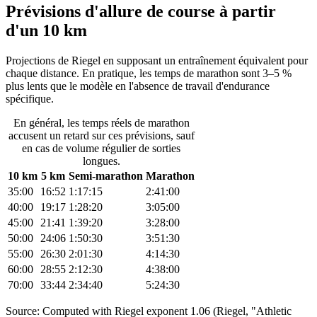
Prévisions d'allure de course à partir
d'un 10 km
Projections de Riegel en supposant un entraînement équivalent pour
chaque distance. En pratique, les temps de marathon sont 3–5 %
plus lents que le modèle en l'absence de travail d'endurance
spécifique.
En général, les temps réels de marathon
accusent un retard sur ces prévisions, sauf
en cas de volume régulier de sorties
longues.
10 km
5 km
Semi-marathon
Marathon
35:00
16:52
1:17:15
2:41:00
40:00
19:17
1:28:20
3:05:00
45:00
21:41
1:39:20
3:28:00
50:00
24:06
1:50:30
3:51:30
55:00
26:30
2:01:30
4:14:30
60:00
28:55
2:12:30
4:38:00
70:00
33:44
2:34:40
5:24:30
Source: Computed with Riegel exponent 1.06 (Riegel, "Athletic