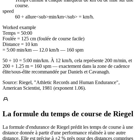
course.
speed
60 ÷ allure<sub>min/km</sub> = km/h.
Worked example
Temps
=
50:00
Foulée
=
125 cm (foulée de course facile)
Distance
=
10 km
= 5:00 min/km — 12.0 km/h — 160 spm
50 ÷ 10 = 5:00 min/km. À 12 km/h, cela représente 200 m/min, et
200 ÷ 1.25 m = 160 spm — exactement dans la zone de cadence
élite/sous-élite recommandée par Daniels et Cavanagh.
Source: Riegel, "Athletic Records and Human Endurance",
American Scientist, 1981 (exponent 1.06).
La formule du temps de course de Riegel
La formule d'endurance de Riegel prédit les temps de course à une
distance donnée à partir d'une performance réalisée à une autre
distance. Elle est précise à ±2 % près pour des distances comprises