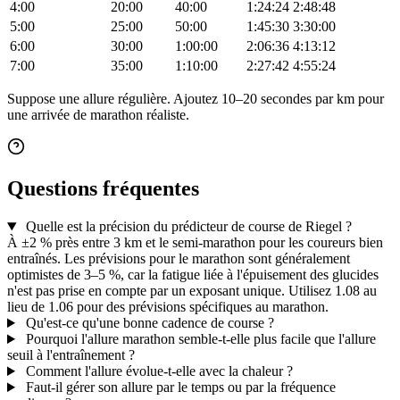
4:00
20:00
40:00
1:24:24
2:48:48
5:00
25:00
50:00
1:45:30
3:30:00
6:00
30:00
1:00:00
2:06:36
4:13:12
7:00
35:00
1:10:00
2:27:42
4:55:24
Suppose une allure régulière. Ajoutez 10–20 secondes par km pour
une arrivée de marathon réaliste.
Questions fréquentes
Quelle est la précision du prédicteur de course de Riegel ?
À ±2 % près entre 3 km et le semi-marathon pour les coureurs bien
entraînés. Les prévisions pour le marathon sont généralement
optimistes de 3–5 %, car la fatigue liée à l'épuisement des glucides
n'est pas prise en compte par un exposant unique. Utilisez 1.08 au
lieu de 1.06 pour des prévisions spécifiques au marathon.
Qu'est-ce qu'une bonne cadence de course ?
Pourquoi l'allure marathon semble-t-elle plus facile que l'allure
seuil à l'entraînement ?
Comment l'allure évolue-t-elle avec la chaleur ?
Faut-il gérer son allure par le temps ou par la fréquence