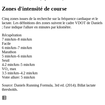
Zones d'intensité de course
Cinq zones issues de la recherche sur la fréquence cardiaque et le
lactate. Les définitions des zones suivent le cadre VDOT de Daniels
; l'axe indique l'allure en minutes par kilomètre.
Récupération
7 min/km–8 min/km
Facile
6 min/km–7 min/km
Marathon
5 min/km–6 min/km
Seuil
4.2 min/km–5 min/km
VO₂ max
3.5 min/km–4.2 min/km
Votre allure:
5 min/km
Source: Daniels Running Formula, 3rd ed. (2014); Billat lactate
thresholds.