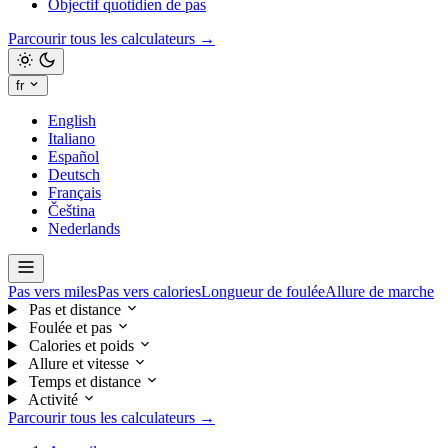
Objectif quotidien de pas
Parcourir tous les calculateurs →
fr
English
Italiano
Español
Deutsch
Français
Čeština
Nederlands
Pas vers miles
Pas vers calories
Longueur de foulée
Allure de marche
Pas et distance
Foulée et pas
Calories et poids
Allure et vitesse
Temps et distance
Activité
Parcourir tous les calculateurs →