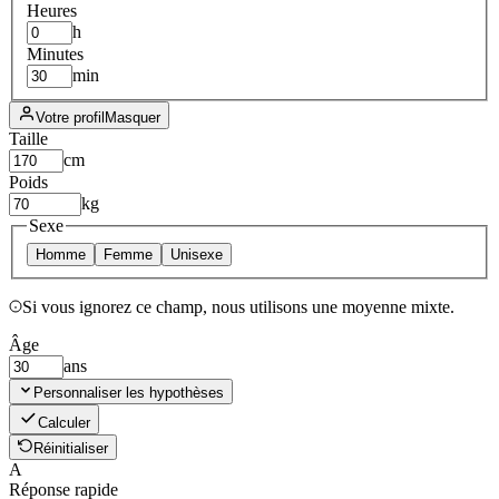
Heures
h
Minutes
min
Votre profil
Masquer
Taille
cm
Poids
kg
Sexe
Homme
Femme
Unisexe
Si vous ignorez ce champ, nous utilisons une moyenne mixte.
Âge
ans
Personnaliser les hypothèses
Calculer
Réinitialiser
A
Réponse rapide