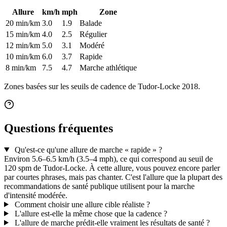
Allure
km/h
mph
Zone
20 min/km
3.0
1.9
Balade
15 min/km
4.0
2.5
Régulier
12 min/km
5.0
3.1
Modéré
10 min/km
6.0
3.7
Rapide
8 min/km
7.5
4.7
Marche athlétique
Zones basées sur les seuils de cadence de Tudor-Locke 2018.
Questions fréquentes
Qu'est-ce qu'une allure de marche « rapide » ?
Environ 5.6–6.5 km/h (3.5–4 mph), ce qui correspond au seuil de
120 spm de Tudor-Locke. À cette allure, vous pouvez encore parler
par courtes phrases, mais pas chanter. C'est l'allure que la plupart des
recommandations de santé publique utilisent pour la marche
d'intensité modérée.
Comment choisir une allure cible réaliste ?
L'allure est-elle la même chose que la cadence ?
L'allure de marche prédit-elle vraiment les résultats de santé ?