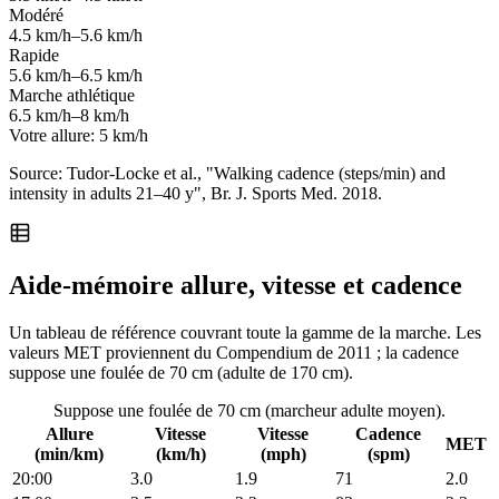
Modéré
4.5 km/h–5.6 km/h
Rapide
5.6 km/h–6.5 km/h
Marche athlétique
6.5 km/h–8 km/h
Votre allure:
5 km/h
Source: Tudor-Locke et al., "Walking cadence (steps/min) and
intensity in adults 21–40 y", Br. J. Sports Med. 2018.
Aide-mémoire allure, vitesse et cadence
Un tableau de référence couvrant toute la gamme de la marche. Les
valeurs MET proviennent du Compendium de 2011 ; la cadence
suppose une foulée de 70 cm (adulte de 170 cm).
Suppose une foulée de 70 cm (marcheur adulte moyen).
Allure
Vitesse
Vitesse
Cadence
MET
(min/km)
(km/h)
(mph)
(spm)
20:00
3.0
1.9
71
2.0