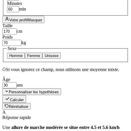
Minutes
min
Votre profil
Masquer
Taille
cm
Poids
kg
Sexe
Homme
Femme
Unisexe
Si vous ignorez ce champ, nous utilisons une moyenne mixte.
Âge
ans
Personnaliser les hypothèses
Calculer
Réinitialiser
A
Réponse rapide
Une
allure de marche modérée se situe entre 4.5 et 5.6 km/h