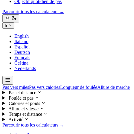
Objectif quotidien de pas
Parcourir tous les calculateurs →
fr
English
Italiano
Español
Deutsch
Français
Čeština
Nederlands
Pas vers miles
Pas vers calories
Longueur de foulée
Allure de marche
Pas et distance
Foulée et pas
Calories et poids
Allure et vitesse
Temps et distance
Activité
Parcourir tous les calculateurs →