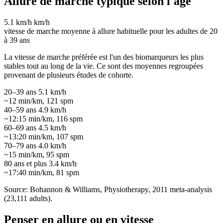
Allure de marche typique selon l'âge
5.1 km/h
km/h
vitesse de marche moyenne à allure habituelle pour les adultes de 20
à 39 ans
La vitesse de marche préférée est l'un des biomarqueurs les plus
stables tout au long de la vie. Ce sont des moyennes regroupées
provenant de plusieurs études de cohorte.
20–39 ans
5.1 km/h
~12 min/km, 121 spm
40–59 ans
4.9 km/h
~12:15 min/km, 116 spm
60–69 ans
4.5 km/h
~13:20 min/km, 107 spm
70–79 ans
4.0 km/h
~15 min/km, 95 spm
80 ans et plus
3.4 km/h
~17:40 min/km, 81 spm
Source: Bohannon & Williams, Physiotherapy, 2011 meta-analysis
(23,111 adults).
Penser en allure ou en vitesse