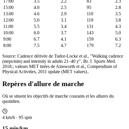
17:00
3.5
2.2
83
2.3
15:00
4.0
2.5
95
2.8
13:00
4.6
2.9
110
3.5
12:00
5.0
3.1
119
3.8
11:00
5.5
3.4
131
4.3
10:00
6.0
3.7
143
5.0
9:00
6.7
4.1
159
6.3
8:00
7.5
4.7
179
7.2
Source: Cadence dérivée de Tudor-Locke et al., "Walking cadence
(steps/min) and intensity in adults 21–40 y", Br. J. Sports Med.
2018.; valeurs MET tirées de Ainsworth et al., Compendium of
Physical Activities, 2011 update (MET values)..
Repères d'allure de marche
Où se situent les objectifs de marche courants et les allures du
quotidien.
4 km/h · 95 spm
15 min/km