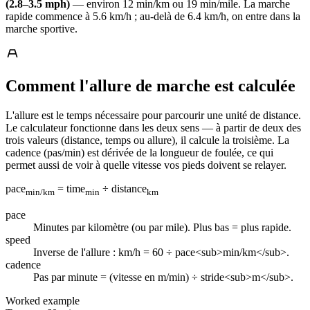
(2.8–3.5 mph)
— environ 12 min/km ou 19 min/mile. La marche
rapide commence à 5.6 km/h ; au-delà de 6.4 km/h, on entre dans la
marche sportive.
Comment l'allure de marche est calculée
L'allure est le temps nécessaire pour parcourir une unité de distance.
Le calculateur fonctionne dans les deux sens — à partir de deux des
trois valeurs (distance, temps ou allure), il calcule la troisième. La
cadence (pas/min) est dérivée de la longueur de foulée, ce qui
permet aussi de voir à quelle vitesse vos pieds doivent se relayer.
pace
= time
÷ distance
min/km
min
km
pace
Minutes par kilomètre (ou par mile). Plus bas = plus rapide.
speed
Inverse de l'allure : km/h = 60 ÷ pace<sub>min/km</sub>.
cadence
Pas par minute = (vitesse en m/min) ÷ stride<sub>m</sub>.
Worked example