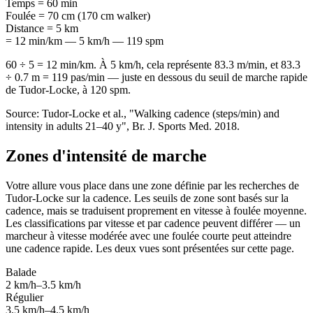
Temps
=
60 min
Foulée
=
70 cm (170 cm walker)
Distance
=
5 km
= 12 min/km — 5 km/h — 119 spm
60 ÷ 5 = 12 min/km. À 5 km/h, cela représente 83.3 m/min, et 83.3
÷ 0.7 m = 119 pas/min — juste en dessous du seuil de marche rapide
de Tudor-Locke, à 120 spm.
Source: Tudor-Locke et al., "Walking cadence (steps/min) and
intensity in adults 21–40 y", Br. J. Sports Med. 2018.
Zones d'intensité de marche
Votre allure vous place dans une zone définie par les recherches de
Tudor-Locke sur la cadence. Les seuils de zone sont basés sur la
cadence, mais se traduisent proprement en vitesse à foulée moyenne.
Les classifications par vitesse et par cadence peuvent différer — un
marcheur à vitesse modérée avec une foulée courte peut atteindre
une cadence rapide. Les deux vues sont présentées sur cette page.
Balade
2 km/h–3.5 km/h
Régulier
3.5 km/h–4.5 km/h