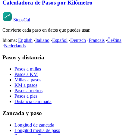
Calculadora de Pasos por Kilómetro
StepsCal
Convierte cada paso en datos que puedes usar.
Idioma:
English
·
Italiano
·
Español
·
Deutsch
·
Français
·
Čeština
·
Nederlands
Pasos y distancia
Pasos a millas
Pasos a KM
Millas a pasos
KM a pasos
Pasos a metros
Pasos a pies
Distancia caminada
Zancada y paso
Longitud de zancada
Longitud media de paso