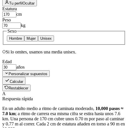
Tu perfil
Ocultar
Estatura
cm
Peso
kg
Sexo
Hombre
Mujer
Unisex
Si lo omites, usamos una media unisex.
Edad
años
Personalizar supuestos
Calcular
Restablecer
A
Respuesta rápida
En un adulto medio a ritmo de caminata moderado,
10,000 pasos ≈
7.0 km
; a ritmo de carrera esa misma cifra se estira hasta unos 7.6
km. Una persona de 170 cm cubre unos 0.70 m por paso al caminar
y 0.77 m al correr. Cada 2 cm de estatura añaden en torno a 90 m en