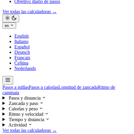
Objetivo diario de pasos
Ver todas las calculadoras →
es
English
Italiano
Español
Deutsch
Français
Čeština
Nederlands
Pasos a millas
Pasos a calorías
Longitud de zancada
Ritmo de
caminata
Pasos y distancia
Zancada y paso
Calorías y peso
Ritmo y velocidad
Tiempo y distancia
Actividad
Ver todas las calculadoras →