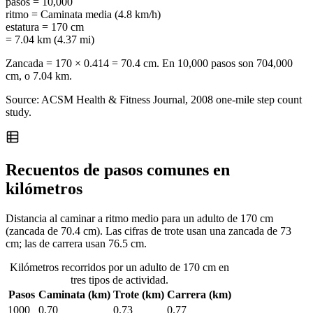
pasos
=
10,000
ritmo
=
Caminata media (4.8 km/h)
estatura
=
170 cm
= 7.04 km (4.37 mi)
Zancada = 170 × 0.414 = 70.4 cm. En 10,000 pasos son 704,000
cm, o 7.04 km.
Source: ACSM Health & Fitness Journal, 2008 one-mile step count
study.
Recuentos de pasos comunes en
kilómetros
Distancia al caminar a ritmo medio para un adulto de 170 cm
(zancada de 70.4 cm). Las cifras de trote usan una zancada de 73
cm; las de carrera usan 76.5 cm.
Kilómetros recorridos por un adulto de 170 cm en
tres tipos de actividad.
Pasos
Caminata (km)
Trote (km)
Carrera (km)
1000
0.70
0.73
0.77