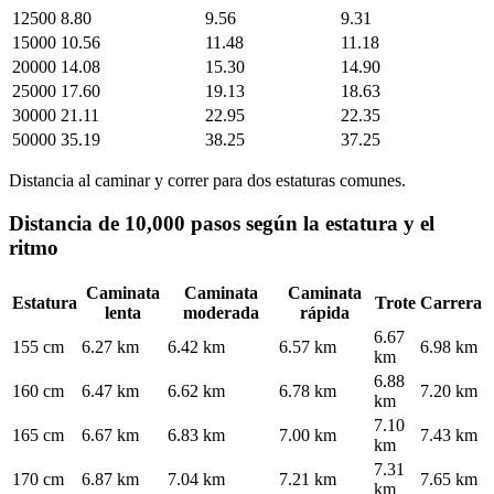
12500
8.80
9.56
9.31
15000
10.56
11.48
11.18
20000
14.08
15.30
14.90
25000
17.60
19.13
18.63
30000
21.11
22.95
22.35
50000
35.19
38.25
37.25
Distancia al caminar y correr para dos estaturas comunes.
Distancia de 10,000 pasos según la estatura y el
ritmo
Caminata
Caminata
Caminata
Estatura
Trote
Carrera
lenta
moderada
rápida
6.67
155 cm
6.27 km
6.42 km
6.57 km
6.98 km
km
6.88
160 cm
6.47 km
6.62 km
6.78 km
7.20 km
km
7.10
165 cm
6.67 km
6.83 km
7.00 km
7.43 km
km
7.31
170 cm
6.87 km
7.04 km
7.21 km
7.65 km
km