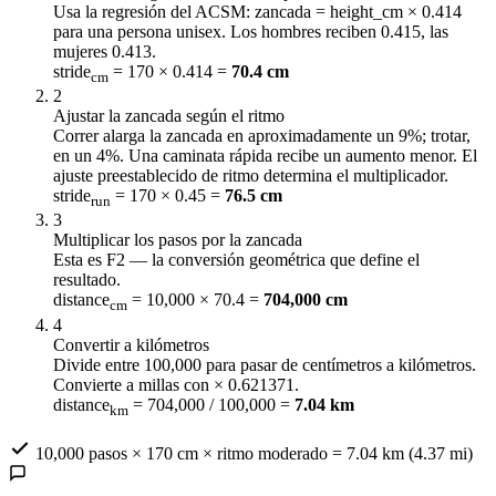
Usa la regresión del ACSM: zancada = height_cm × 0.414
para una persona unisex. Los hombres reciben 0.415, las
mujeres 0.413.
stride
= 170 × 0.414 =
70.4 cm
cm
2
Ajustar la zancada según el ritmo
Correr alarga la zancada en aproximadamente un 9%; trotar,
en un 4%. Una caminata rápida recibe un aumento menor. El
ajuste preestablecido de ritmo determina el multiplicador.
stride
= 170 × 0.45 =
76.5 cm
run
3
Multiplicar los pasos por la zancada
Esta es F2 — la conversión geométrica que define el
resultado.
distance
= 10,000 × 70.4 =
704,000 cm
cm
4
Convertir a kilómetros
Divide entre 100,000 para pasar de centímetros a kilómetros.
Convierte a millas con × 0.621371.
distance
= 704,000 / 100,000 =
7.04 km
km
10,000 pasos × 170 cm × ritmo moderado = 7.04 km (4.37 mi)