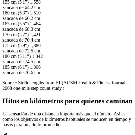
155 cm (5'1")
1,558
zancada de 64.2 cm
160 cm (5'3")
1,510
zancada de 66.2 cm
165 cm (5'5")
1,464
zancada de 68.3 cm
170 cm (5'7")
1,421
zancada de 70.4 cm
175 cm (5'9")
1,380
zancada de 72.5 cm
180 cm (5'11")
1,342
zancada de 74.5 cm
185 cm (6'1")
1,306
zancada de 76.6 cm
Source: Stride lengths from F1 (ACSM Health & Fitness Journal,
2008 one-mile step count study.)
Hitos en kilómetros para quienes caminan
La sensación de una distancia importa más que el número. Así es
como los objetivos de kilómetros habituales se traducen en tiempo y
pasos para un adulto promedio.