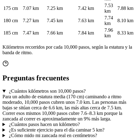
7.53
175 cm
7.07 km
7.25 km
7.42 km
7.88 km
km
7.74
180 cm
7.27 km
7.45 km
7.63 km
8.10 km
km
7.96
185 cm
7.47 km
7.66 km
7.84 km
8.33 km
km
Kilómetros recorridos por cada 10,000 pasos, según la estatura y la
banda de ritmo.
Preguntas frecuentes
¿Cuántos kilómetros son 10,000 pasos?
Para un adulto de estatura media (170 cm) caminando a ritmo
moderado, 10,000 pasos cubren unos 7.0 km. Las personas más
bajas se sitúan cerca de 6.6 km, las más altas cerca de 7.5 km.
Correr esos mismos 10,000 pasos cubre 7.6–8.3 km porque la
zancada al correr es aproximadamente un 9% más larga.
¿Cuántos pasos hacen un kilómetro?
¿Es suficiente ejercicio para el día caminar 5 km?
¿Cómo mido mi zancada real en centímetros?