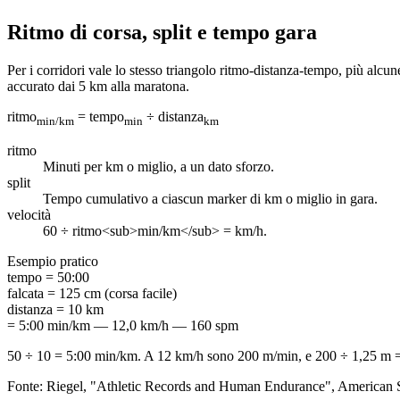
Ritmo di corsa, split e tempo gara
Per i corridori vale lo stesso triangolo ritmo-distanza-tempo, più alcune
accurato dai 5 km alla maratona.
ritmo
= tempo
÷ distanza
min/km
min
km
ritmo
Minuti per km o miglio, a un dato sforzo.
split
Tempo cumulativo a ciascun marker di km o miglio in gara.
velocità
60 ÷ ritmo<sub>min/km</sub> = km/h.
Esempio pratico
tempo
=
50:00
falcata
=
125 cm (corsa facile)
distanza
=
10 km
= 5:00 min/km — 12,0 km/h — 160 spm
50 ÷ 10 = 5:00 min/km. A 12 km/h sono 200 m/min, e 200 ÷ 1,25 m =
Fonte: Riegel, "Athletic Records and Human Endurance", American Sc