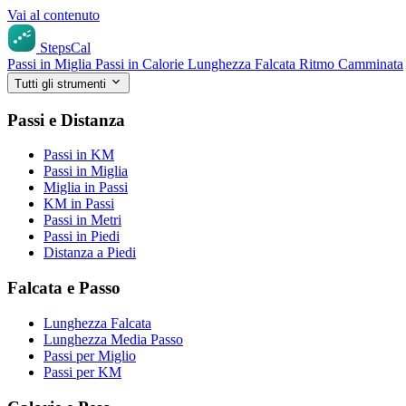
Vai al contenuto
StepsCal
Passi in Miglia
Passi in Calorie
Lunghezza Falcata
Ritmo Camminata
Tutti gli strumenti
Passi e Distanza
Passi in KM
Passi in Miglia
Miglia in Passi
KM in Passi
Passi in Metri
Passi in Piedi
Distanza a Piedi
Falcata e Passo
Lunghezza Falcata
Lunghezza Media Passo
Passi per Miglio
Passi per KM