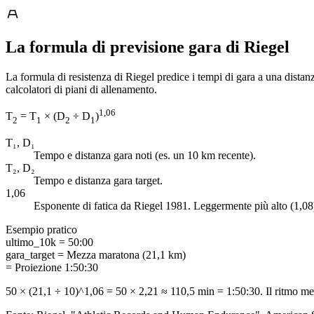
La formula di previsione gara di Riegel
La formula di resistenza di Riegel predice i tempi di gara a una dista
calcolatori di piani di allenamento.
1,06
T
= T
× (D
÷ D
)
2
1
2
1
T₁, D₁
Tempo e distanza gara noti (es. un 10 km recente).
T₂, D₂
Tempo e distanza gara target.
1,06
Esponente di fatica da Riegel 1981. Leggermente più alto (1,08
Esempio pratico
ultimo_10k
=
50:00
gara_target
=
Mezza maratona (21,1 km)
= Proiezione 1:50:30
50 × (21,1 ÷ 10)^1,06 = 50 × 2,21 ≈ 110,5 min = 1:50:30. Il ritmo m