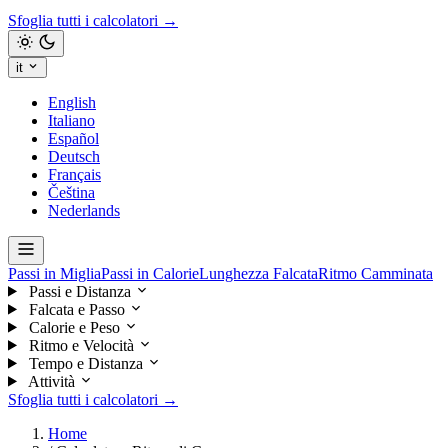
Sfoglia tutti i calcolatori →
it
English
Italiano
Español
Deutsch
Français
Čeština
Nederlands
Passi in Miglia
Passi in Calorie
Lunghezza Falcata
Ritmo Camminata
Passi e Distanza
Falcata e Passo
Calorie e Peso
Ritmo e Velocità
Tempo e Distanza
Attività
Sfoglia tutti i calcolatori →
Home