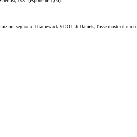
ientist, 1981 (esponente 1,06).
finizioni seguono il framework VDOT di Daniels; l'asse mostra il ritmo 
.