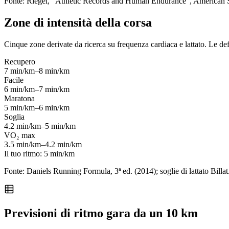
Fonte: Riegel, "Athletic Records and Human Endurance", American Sc
Zone di intensità della corsa
Cinque zone derivate da ricerca su frequenza cardiaca e lattato. Le de
Recupero
7 min/km–8 min/km
Facile
6 min/km–7 min/km
Maratona
5 min/km–6 min/km
Soglia
4.2 min/km–5 min/km
VO₂ max
3.5 min/km–4.2 min/km
Il tuo ritmo:
5 min/km
Fonte: Daniels Running Formula, 3ª ed. (2014); soglie di lattato Billat
Previsioni di ritmo gara da un 10 km