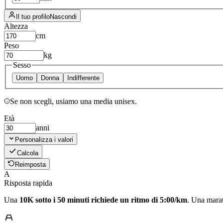
Il tuo profilo
Nascondi
Altezza
cm
Peso
kg
Sesso
Uomo
Donna
Indifferente
Se non scegli, usiamo una media unisex.
Età
anni
Personalizza i valori
Calcola
Reimposta
A
Risposta rapida
Una
10K sotto i 50 minuti richiede un ritmo di 5:00/km
. Una marat