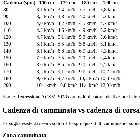
Cadenza (spm)
160 cm
170 cm
180 cm
190 cm
80
3,1 km/h
3,4 km/h
3,5 km/h
3,8 km/h
90
3,5 km/h
3,8 km/h
4,0 km/h
4,3 km/h
100
4,0 km/h
4,2 km/h
4,5 km/h
4,7 km/h
110
4,3 km/h
4,6 km/h
4,9 km/h
5,2 km/h
120
4,7 km/h
5,1 km/h
5,3 km/h
5,6 km/h
130
5,1 km/h
5,5 km/h
5,8 km/h
6,1 km/h
140
6,1 km/h
6,6 km/h
6,9 km/h
7,3 km/h
150
7,0 km/h
7,5 km/h
7,9 km/h
8,4 km/h
160
8,0 km/h
8,5 km/h
9,0 km/h
9,5 km/h
170
8,5 km/h
9,1 km/h
9,6 km/h
10,2 km/h
180
9,0 km/h
9,7 km/h
10,2 km/h
10,8 km/h
200
10,1 km/h
10,8 km/h
11,4 km/h
12,0 km/h
Fonte: Regressione ACSM 2008 con moltiplicatore adattivo per la tr
Cadenza di camminata vs cadenza di corsa
La soglia esiste davvero: sotto i 130 spm quasi tutti camminano; sopra 
Zona camminata