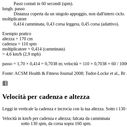
Passi contati in 60 secondi (spm).
lungh. passo
Distanza coperta da un singolo appoggio, non dall'intero ciclo.
moltiplicatore
0,414 camminata, 0,43 corsa leggera, 0,45 corsa (adattivo).
Esempio pratico
altezza
=
170 cm
cadenza
=
110 spm
moltiplicatore
=
0,414 (camminata)
= 4,6 km/h (2,9 mph)
passo = 1,70 × 0,414 = 0,7038 m; velocità = 110 × 0,7038 × 60 / 100
Fonte: ACSM Health & Fitness Journal 2008; Tudor-Locke et al., Br
Velocità per cadenza e altezza
Leggi in verticale la cadenza e incrocia con la tua altezza. Sotto i 13
Velocità in km/h per cadenza e altezza; falcata da camminata
sotto 130 spm, da corsa sopra 160 spm.