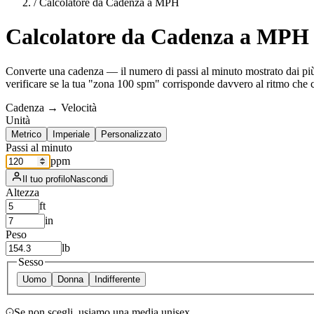
/
Calcolatore da Cadenza a MPH
Calcolatore da Cadenza a MPH
Converte una cadenza — il numero di passi al minuto mostrato dai più 
verificare se la tua "zona 100 spm" corrisponde davvero al ritmo che c
Cadenza → Velocità
Unità
Metrico
Imperiale
Personalizzato
Passi al minuto
ppm
Il tuo profilo
Nascondi
Altezza
ft
in
Peso
lb
Sesso
Uomo
Donna
Indifferente
Se non scegli, usiamo una media unisex.