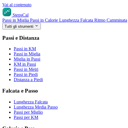
Vai al contenuto
StepsCal
Passi in Miglia
Passi in Calorie
Lunghezza Falcata
Ritmo Camminata
Tutti gli strumenti
Passi e Distanza
Passi in KM
Passi in Miglia
Miglia in Passi
KM in Passi
Passi in Metri
Passi in Piedi
Distanza a Piedi
Falcata e Passo
Lunghezza Falcata
Lunghezza Media Passo
Passi per Miglio
Passi per KM