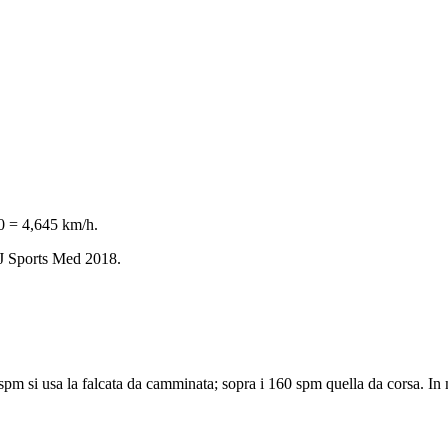
0 = 4,645 km/h.
 J Sports Med 2018.
0 spm si usa la falcata da camminata; sopra i 160 spm quella da corsa. In