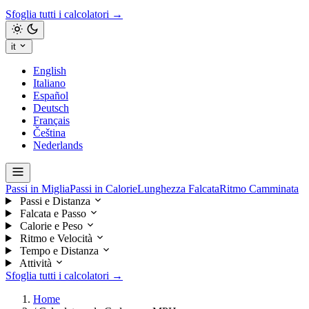
Sfoglia tutti i calcolatori →
it
English
Italiano
Español
Deutsch
Français
Čeština
Nederlands
Passi in Miglia
Passi in Calorie
Lunghezza Falcata
Ritmo Camminata
Passi e Distanza
Falcata e Passo
Calorie e Peso
Ritmo e Velocità
Tempo e Distanza
Attività
Sfoglia tutti i calcolatori →
Home