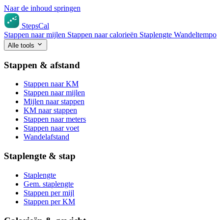
Naar de inhoud springen
StepsCal
Stappen naar mijlen
Stappen naar calorieën
Staplengte
Wandeltempo
Alle tools
Stappen & afstand
Stappen naar KM
Stappen naar mijlen
Mijlen naar stappen
KM naar stappen
Stappen naar meters
Stappen naar voet
Wandelafstand
Staplengte & stap
Staplengte
Gem. staplengte
Stappen per mijl
Stappen per KM