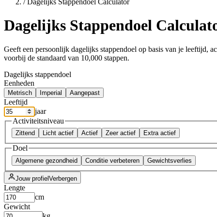
/
Dagelijks Stappendoel Calculator
Dagelijks Stappendoel Calculat
Geeft een persoonlijk dagelijks stappendoel op basis van je leeftijd, 
voorbij de standaard van 10,000 stappen.
Dagelijks stappendoel
Eenheden
Metrisch
Imperial
Aangepast
Leeftijd
jaar
Activiteitsniveau
Zittend
Licht actief
Actief
Zeer actief
Extra actief
Doel
Algemene gezondheid
Conditie verbeteren
Gewichtsverlies
Jouw profiel
Verbergen
Lengte
cm
Gewicht
kg