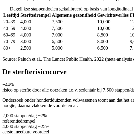
Dagelijkse stappendoelen gekalibreerd op basis van longitudinaal
Leeftijd
Sterftedrempel
Algemene gezondheid
Gewichtsverlies
Fi
20–39
4,000
7,500
10,000
1
40–59
4,000
7,500
10,000
1
60–69
4,000
7,000
8,500
1
70–79
3,000
6,500
8,000
9
80+
2,500
5,000
6,500
7
Source: Paluch et al., The Lancet Public Health, 2022 (meta-analysis
De sterfterisicocurve
−44%
risico op sterfte door alle oorzaken t.o.v. sedentair bij 7,500 stappen/d
Onderzoek onder honderdduizenden volwassenen toont aan dat het aanta
hoogte; daarna vlakken de voordelen af.
2,000 stappen/dag
−7%
referentiedrempel
4,000 stappen/dag
−25%
eerste meetbare voordeel