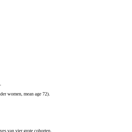
.
 older women, mean age 72).
ves van vier grote cohorten.