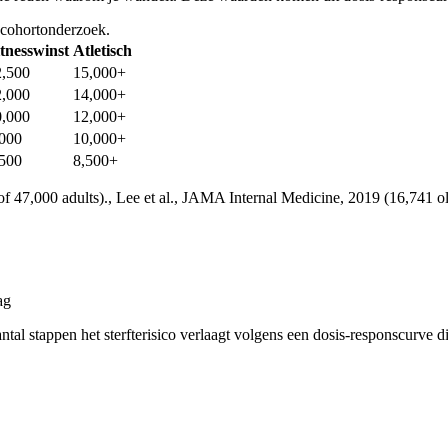
 cohortonderzoek.
tnesswinst
Atletisch
2,500
15,000+
2,000
14,000+
0,000
12,000+
,000
10,000+
,500
8,500+
 of 47,000 adults)., Lee et al., JAMA Internal Medicine, 2019 (16,741
ag
l stappen het sterfterisico verlaagt volgens een dosis-responscurve di