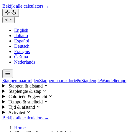
Bekijk alle calculators →
nl
English
Italiano
Español
Deutsch
Français
Čeština
Nederlands
Stappen naar mijlen
Stappen naar calorieën
Staplengte
Wandeltempo
Stappen & afstand
Staplengte & stap
Calorieën & gewicht
Tempo & snelheid
Tijd & afstand
Activiteit
Bekijk alle calculators →
Home