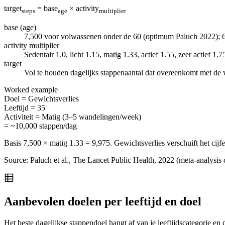
target
= base
× activity
steps
age
multiplier
base (age)
7,500 voor volwassenen onder de 60 (optimum Paluch 2022); 
activity multiplier
Sedentair 1.0, licht 1.15, matig 1.33, actief 1.55, zeer actief 1.7
target
Vol te houden dagelijks stappenaantal dat overeenkomt met de
Worked example
Doel
=
Gewichtsverlies
Leeftijd
=
35
Activiteit
=
Matig (3–5 wandelingen/week)
= ~10,000 stappen/dag
Basis 7,500 × matig 1.33 = 9,975. Gewichtsverlies verschuift het cijf
Source: Paluch et al., The Lancet Public Health, 2022 (meta-analysis
Aanbevolen doelen per leeftijd en doel
Het beste dagelijkse stappendoel hangt af van je leeftijdscategorie 