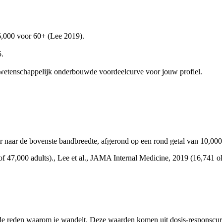
6,000 voor 60+ (Lee 2019).
5.
 wetenschappelijk onderbouwde voordeelcurve voor jouw profiel.
er naar de bovenste bandbreedte, afgerond op een rond getal van 10,000
 of 47,000 adults)., Lee et al., JAMA Internal Medicine, 2019 (16,741
en de reden waarom je wandelt. Deze waarden komen uit dosis-responscur