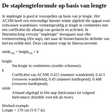
De staplengteformule op basis van lengte
Je staplengte is goed te voorspellen op basis van je lengte. Het
ACSM heeft een eenvoudige lineaire relatie afgeleid die opgaat voor
volwassen wandelaars: vermenigvuldig je lengte in centimeters met
een coëfficiënt die afhangt van geslacht en activiteit. In
fitnesstracking verwijst "staplengte" doorgaans naar elke
voetneerzetting (één stap), niet naar de biomechanische definitie van
hiel-tot-zelfde-hiel. Deze calculator volgt de fitnessconventie.
stride
= height
× k
cm
cm
height
Sta-lengte in centimeters (zonder schoenen).
k
Coëfficiënt van ACSM: 0.415 (mannen wandelend), 0.413
(vrouwen wandelend), 0.45 (mannen hardlopend), 0.448
(vrouwen hardlopend).
stride
Afstand afgelegd in één stap (hielcontact tot volgend
hielcontact; dezelfde voet telt als twee).
Worked example
Lengte
=
170 cm (5 ft 7 in)