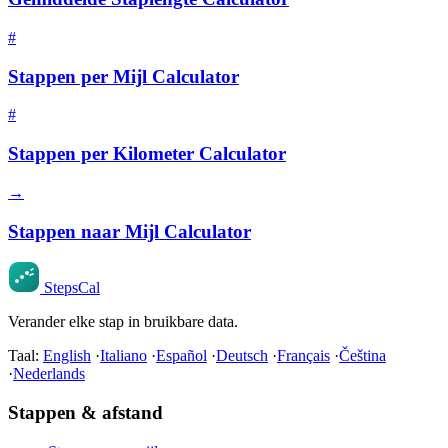
#
Stappen per Mijl Calculator
#
Stappen per Kilometer Calculator
→
Stappen naar Mijl Calculator
StepsCal
Verander elke stap in bruikbare data.
Taal:
English
·
Italiano
·
Español
·
Deutsch
·
Français
·
Čeština
·
Nederlands
Stappen & afstand