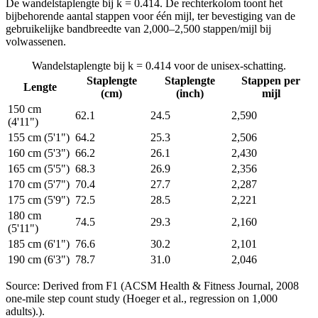
De wandelstaplengte bij k = 0.414. De rechterkolom toont het
bijbehorende aantal stappen voor één mijl, ter bevestiging van de
gebruikelijke bandbreedte van 2,000–2,500 stappen/mijl bij
volwassenen.
Wandelstaplengte bij k = 0.414 voor de unisex-schatting.
Staplengte
Staplengte
Stappen per
Lengte
(cm)
(inch)
mijl
150 cm
62.1
24.5
2,590
(4'11")
155 cm (5'1")
64.2
25.3
2,506
160 cm (5'3")
66.2
26.1
2,430
165 cm (5'5")
68.3
26.9
2,356
170 cm (5'7")
70.4
27.7
2,287
175 cm (5'9")
72.5
28.5
2,221
180 cm
74.5
29.3
2,160
(5'11")
185 cm (6'1")
76.6
30.2
2,101
190 cm (6'3")
78.7
31.0
2,046
Source: Derived from F1 (ACSM Health & Fitness Journal, 2008
one-mile step count study (Hoeger et al., regression on 1,000
adults).).