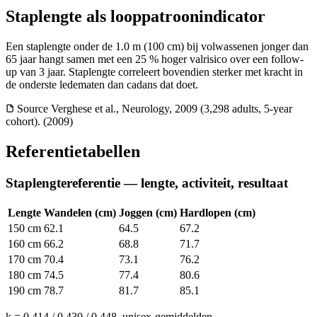
Staplengte als looppatroonindicator
Een staplengte onder de 1.0 m (100 cm) bij volwassenen jonger dan
65 jaar hangt samen met een 25 % hoger valrisico over een follow-
up van 3 jaar. Staplengte correleert bovendien sterker met kracht in
de onderste ledematen dan cadans dat doet.
Source
Verghese et al., Neurology, 2009 (3,298 adults, 5-year
cohort). (2009)
Referentietabellen
Staplengtereferentie — lengte, activiteit, resultaat
Lengte
Wandelen (cm)
Joggen (cm)
Hardlopen (cm)
150 cm
62.1
64.5
67.2
160 cm
66.2
68.8
71.7
170 cm
70.4
73.1
76.2
180 cm
74.5
77.4
80.6
190 cm
78.7
81.7
85.1
k = 0.414 / 0.430 / 0.448, unisex-gemiddelden.