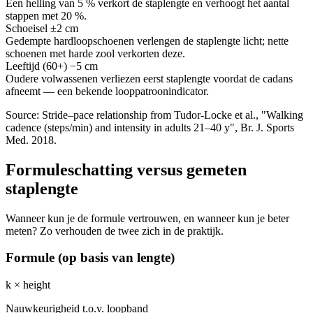
Een helling van 5 % verkort de staplengte en verhoogt het aantal
stappen met 20 %.
Schoeisel
±2 cm
Gedempte hardloopschoenen verlengen de staplengte licht; nette
schoenen met harde zool verkorten deze.
Leeftijd (60+)
−5 cm
Oudere volwassenen verliezen eerst staplengte voordat de cadans
afneemt — een bekende looppatroonindicator.
Source: Stride–pace relationship from Tudor-Locke et al., "Walking
cadence (steps/min) and intensity in adults 21–40 y", Br. J. Sports
Med. 2018.
Formuleschatting versus gemeten
staplengte
Wanneer kun je de formule vertrouwen, en wanneer kun je beter
meten? Zo verhouden de twee zich in de praktijk.
Formule (op basis van lengte)
k × height
Nauwkeurigheid t.o.v. loopband