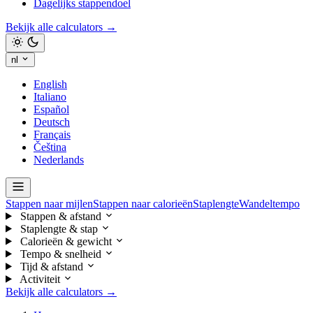
Dagelijks stappendoel
Bekijk alle calculators →
nl
English
Italiano
Español
Deutsch
Français
Čeština
Nederlands
Stappen naar mijlen
Stappen naar calorieën
Staplengte
Wandeltempo
Stappen & afstand
Staplengte & stap
Calorieën & gewicht
Tempo & snelheid
Tijd & afstand
Activiteit
Bekijk alle calculators →