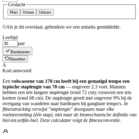
Geslacht
Man
Vrouw
Unisex
Als je dit overslaat, gebruiken we een uniseks gemiddelde.
Leeftijd
jaar
Berekenen
Resetten
A
Kort antwoord
Een
volwassene van 170 cm heeft bij een gematigd tempo een
typische staplengte van 70 cm
— ongeveer 2.3 voet. Mannen
hebben een iets langere staplengte (rond 72 cm); vrouwen een iets
kortere (rond 68 cm). De staplengte groeit met ongeveer 9% bij de
overgang van wandelen naar hardlopen bij gangbare tempo's.
In
fitnesstracking verwijst "staplengte" doorgaans naar elke
voetneerzetting (één stap), niet naar de biomechanische definitie van
hiel-tot-zelfde-hiel. Deze calculator volgt de fitnessconventie.