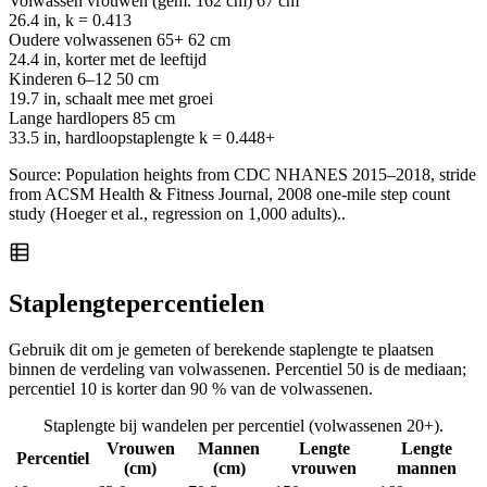
Volwassen vrouwen (gem. 162 cm)
67 cm
26.4 in, k = 0.413
Oudere volwassenen 65+
62 cm
24.4 in, korter met de leeftijd
Kinderen 6–12
50 cm
19.7 in, schaalt mee met groei
Lange hardlopers
85 cm
33.5 in, hardloopstaplengte k = 0.448+
Source: Population heights from CDC NHANES 2015–2018, stride
from ACSM Health & Fitness Journal, 2008 one-mile step count
study (Hoeger et al., regression on 1,000 adults)..
Staplengtepercentielen
Gebruik dit om je gemeten of berekende staplengte te plaatsen
binnen de verdeling van volwassenen. Percentiel 50 is de mediaan;
percentiel 10 is korter dan 90 % van de volwassenen.
Staplengte bij wandelen per percentiel (volwassenen 20+).
Vrouwen
Mannen
Lengte
Lengte
Percentiel
(cm)
(cm)
vrouwen
mannen