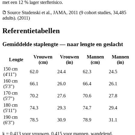
met een 12 % lager sterfterisico.
Source
Studenski et al., JAMA, 2011 (9 cohort studies, 34,485
adults). (2011)
Referentietabellen
Gemiddelde staplengte — naar lengte en geslacht
Vrouwen
Vrouwen
Mannen
Mannen
Lengte
(cm)
(in)
(cm)
(in)
150 cm
62.0
24.4
62.3
24.5
(4'11")
160 cm
66.1
26.0
66.4
26.1
(5'3")
170 cm
70.2
27.6
70.6
27.8
(5'7")
180 cm
74.3
29.3
74.7
29.4
(5'11")
190 cm
78.5
30.9
78.9
31.1
(6'3")
k = 0.413 voor vrouwen, 0.415 voor mannen, wandelend.