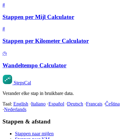
#
Stappen per Mijl Calculator
#
Stappen per Kilometer Calculator
◷
Wandeltempo Calculator
StepsCal
Verander elke stap in bruikbare data.
Taal:
English
·
Italiano
·
Español
·
Deutsch
·
Français
·
Čeština
·
Nederlands
Stappen & afstand
Stappen naar mijlen