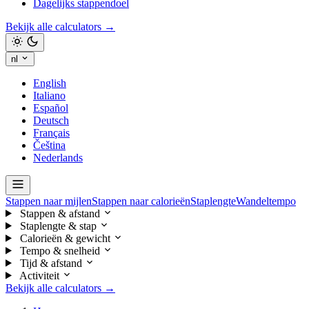
Dagelijks stappendoel
Bekijk alle calculators →
nl
English
Italiano
Español
Deutsch
Français
Čeština
Nederlands
Stappen naar mijlen
Stappen naar calorieën
Staplengte
Wandeltempo
Stappen & afstand
Staplengte & stap
Calorieën & gewicht
Tempo & snelheid
Tijd & afstand
Activiteit
Bekijk alle calculators →