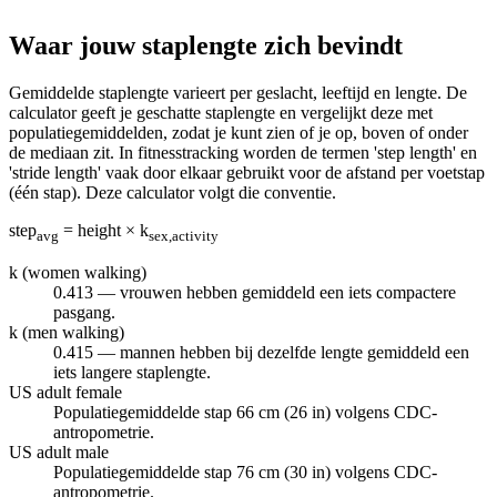
Waar jouw staplengte zich bevindt
Gemiddelde staplengte varieert per geslacht, leeftijd en lengte. De
calculator geeft je geschatte staplengte en vergelijkt deze met
populatiegemiddelden, zodat je kunt zien of je op, boven of onder
de mediaan zit. In fitnesstracking worden de termen 'step length' en
'stride length' vaak door elkaar gebruikt voor de afstand per voetstap
(één stap). Deze calculator volgt die conventie.
step
= height × k
avg
sex,activity
k (women walking)
0.413 — vrouwen hebben gemiddeld een iets compactere
pasgang.
k (men walking)
0.415 — mannen hebben bij dezelfde lengte gemiddeld een
iets langere staplengte.
US adult female
Populatiegemiddelde stap 66 cm (26 in) volgens CDC-
antropometrie.
US adult male
Populatiegemiddelde stap 76 cm (30 in) volgens CDC-
antropometrie.