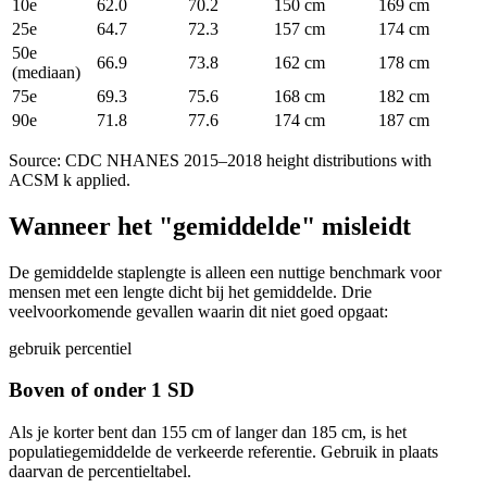
10e
62.0
70.2
150 cm
169 cm
25e
64.7
72.3
157 cm
174 cm
50e
66.9
73.8
162 cm
178 cm
(mediaan)
75e
69.3
75.6
168 cm
182 cm
90e
71.8
77.6
174 cm
187 cm
Source: CDC NHANES 2015–2018 height distributions with
ACSM k applied.
Wanneer het "gemiddelde" misleidt
De gemiddelde staplengte is alleen een nuttige benchmark voor
mensen met een lengte dicht bij het gemiddelde. Drie
veelvoorkomende gevallen waarin dit niet goed opgaat:
gebruik percentiel
Boven of onder 1 SD
Als je korter bent dan 155 cm of langer dan 185 cm, is het
populatiegemiddelde de verkeerde referentie. Gebruik in plaats
daarvan de percentieltabel.