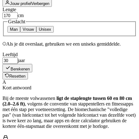
Jouw profiel
Verbergen
Lengte
cm
Geslacht
Man
Vrouw
Unisex
Als je dit overslaat, gebruiken we een uniseks gemiddelde.
Leeftijd
jaar
Berekenen
Resetten
A
Kort antwoord
Bij de meeste volwassenen
ligt de staplengte tussen 60 en 80 cm
(2.0–2.6 ft)
, volgens de conventie van stappentellers en fitnessapps
met één stap per voetneerzetting. De biomechanische "volledige
pas" (van hielcontact tot het volgende hielcontact van dezelfde voet)
is twee keer zo lang, maar apps en deze calculator gebruiken de
kortere één-stapsmaat die overeenkomt met je horloge.