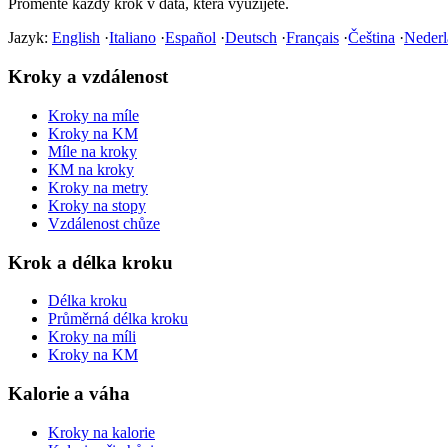
Proměňte každý krok v data, která využijete.
Jazyk:
English
·
Italiano
·
Español
·
Deutsch
·
Français
·
Čeština
·
Nederl
Kroky a vzdálenost
Kroky na míle
Kroky na KM
Míle na kroky
KM na kroky
Kroky na metry
Kroky na stopy
Vzdálenost chůze
Krok a délka kroku
Délka kroku
Průměrná délka kroku
Kroky na míli
Kroky na KM
Kalorie a váha
Kroky na kalorie