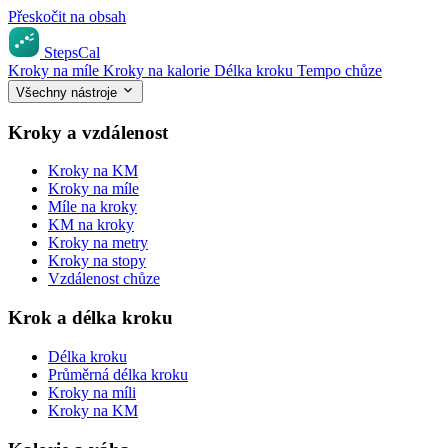
Přeskočit na obsah
StepsCal
Kroky na míle
Kroky na kalorie
Délka kroku
Tempo chůze
Všechny nástroje
Kroky a vzdálenost
Kroky na KM
Kroky na míle
Míle na kroky
KM na kroky
Kroky na metry
Kroky na stopy
Vzdálenost chůze
Krok a délka kroku
Délka kroku
Průměrná délka kroku
Kroky na míli
Kroky na KM