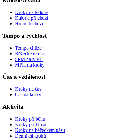
Kalorie a váha
Kroky na kalorie
Kalorie při chůzi
Hubnutí chůzí
Tempo a rychlost
Tempo chůze
Běžecké tempo
SPM na MPH
MPH na kroky
Čas a vzdálenost
Kroky na čas
Čas na kroky
Aktivita
Kroky při běhu
Kroky při klusu
Kroky na běžeckém pásu
Denní cíl kroků