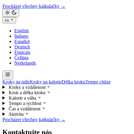
Procházet všechny kalkulačky →
cs
English
Italiano
Español
Deutsch
Français
Čeština
Nederlands
Kroky na míle
Kroky na kalorie
Délka kroku
Tempo chůze
Kroky a vzdálenost
Krok a délka kroku
Kalorie a váha
Tempo a rychlost
Čas a vzdálenost
Aktivita
Procházet všechny kalkulačky →
Kontaktujte nás