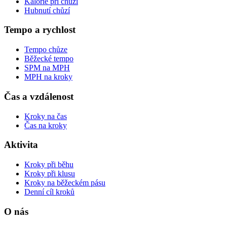
Kalorie při chůzi
Hubnutí chůzí
Tempo a rychlost
Tempo chůze
Běžecké tempo
SPM na MPH
MPH na kroky
Čas a vzdálenost
Kroky na čas
Čas na kroky
Aktivita
Kroky při běhu
Kroky při klusu
Kroky na běžeckém pásu
Denní cíl kroků
O nás