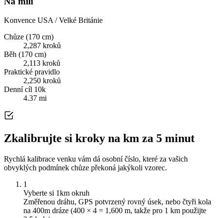
Na míli
Konvence USA / Velké Británie
Chůze (170 cm)
2,287 kroků
Běh (170 cm)
2,113 kroků
Praktické pravidlo
2,250 kroků
Denní cíl 10k
4.37 mi
Zkalibrujte si kroky na km za 5 minut
Rychlá kalibrace venku vám dá osobní číslo, které za vašich
obvyklých podmínek chůze překoná jakýkoli vzorec.
1
Vyberte si 1km okruh
Změřenou dráhu, GPS potvrzený rovný úsek, nebo čtyři kola
na 400m dráze (400 × 4 = 1,600 m, takže pro 1 km použijte