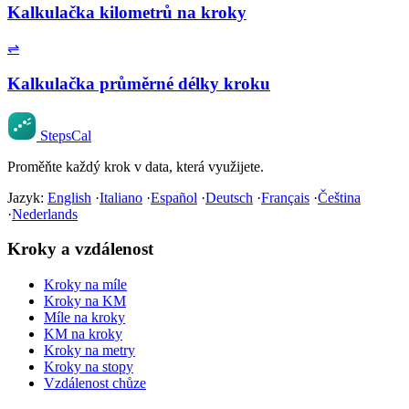
Kalkulačka kilometrů na kroky
⇌
Kalkulačka průměrné délky kroku
StepsCal
Proměňte každý krok v data, která využijete.
Jazyk:
English
·
Italiano
·
Español
·
Deutsch
·
Français
·
Čeština
·
Nederlands
Kroky a vzdálenost
Kroky na míle
Kroky na KM
Míle na kroky
KM na kroky
Kroky na metry
Kroky na stopy
Vzdálenost chůze