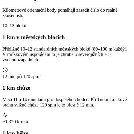
Kilometrové orientační body pomáhají zasadit číslo do reálné
zkušenosti.
10–12 bloků
1 km v městských blocích
Přibližně 10–12 standardních městských bloků (80–100 m každý).
V mřížkovém uspořádání to je zhruba 5 severojižních + 5
východozápadních.
12 min při 120 spm
1 km chůze
Mezi 11 a 14 minutami pro dospělého chodce. Při Tudor-Lockově
prahu svižné chůze 120 spm je to přesně 12 min.
~1,320 kroků
1 km běhu