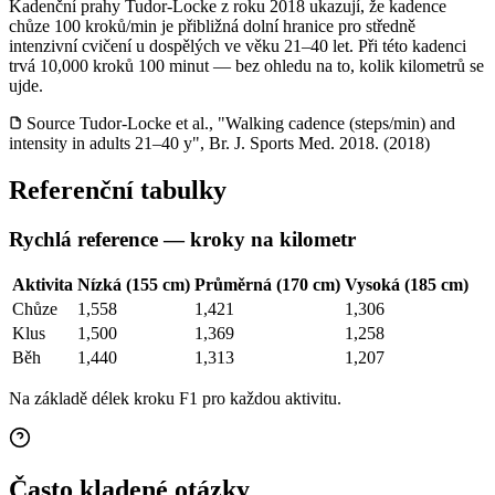
Kadenční prahy Tudor-Locke z roku 2018 ukazují, že kadence
chůze 100 kroků/min je přibližná dolní hranice pro středně
intenzivní cvičení u dospělých ve věku 21–40 let. Při této kadenci
trvá 10,000 kroků 100 minut — bez ohledu na to, kolik kilometrů se
ujde.
Source
Tudor-Locke et al., "Walking cadence (steps/min) and
intensity in adults 21–40 y", Br. J. Sports Med. 2018. (2018)
Referenční tabulky
Rychlá reference — kroky na kilometr
Aktivita
Nízká (155 cm)
Průměrná (170 cm)
Vysoká (185 cm)
Chůze
1,558
1,421
1,306
Klus
1,500
1,369
1,258
Běh
1,440
1,313
1,207
Na základě délek kroku F1 pro každou aktivitu.
Často kladené otázky