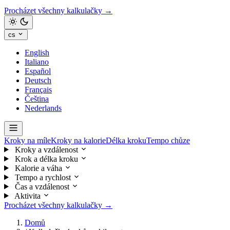
Procházet všechny kalkulačky →
cs
English
Italiano
Español
Deutsch
Français
Čeština
Nederlands
Kroky na míle
Kroky na kalorie
Délka kroku
Tempo chůze
Kroky a vzdálenost
Krok a délka kroku
Kalorie a váha
Tempo a rychlost
Čas a vzdálenost
Aktivita
Procházet všechny kalkulačky →
Domů