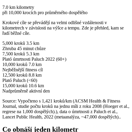
7.0 km
kilometry
při 10,000 krocích pro průměrného dospělého
Krokové cíle se převádějí na velmi odlišné vzdálenosti v
kilometrech v závislosti na výšce a tempu. Zde je přehled, kam se
řadí běžné cíle.
5,000 kroků
3.5 km
Zhruba 45 minut chůze
7,500 kroků
5.3 km
Plató úmrtnosti Paluch 2022 (60+)
10,000 kroků
7.0 km
Nejběžnější fitness cíl
12,500 kroků
8.8 km
Plató Paluch (<60)
15,000 kroků
10.6 km
Nadprůměrně aktivní den
Source: Vypočteno s 1,421 kroků/km (ACSM Health & Fitness
Journal, studie počtu kroků na jednu míli z roku 2008 (Hoeger et al.,
regrese na 1,000 dospělých).), data o úmrtnosti z Paluch et al.,
Lancet Public Health, 2022 (metaanalýza, ~47,000 dospělých)..
Co obnáší jeden kilometr