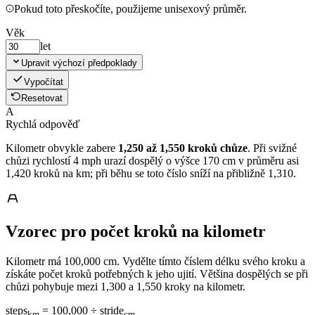
Pokud toto přeskočíte, použijeme unisexový průměr.
Věk
let
Upravit výchozí předpoklady
Vypočítat
Resetovat
A
Rychlá odpověď
Kilometr obvykle zabere
1,250 až 1,550 kroků chůze
. Při svižné
chůzi rychlostí 4 mph urazí dospělý o výšce 170 cm v průměru asi
1,420 kroků na km; při běhu se toto číslo sníží na přibližně 1,310.
Vzorec pro počet kroků na kilometr
Kilometr má 100,000 cm. Vydělte tímto číslem délku svého kroku a
získáte počet kroků potřebných k jeho ujití. Většina dospělých se při
chůzi pohybuje mezi 1,300 a 1,550 kroky na kilometr.
steps
= 100,000 ÷ stride
km
cm