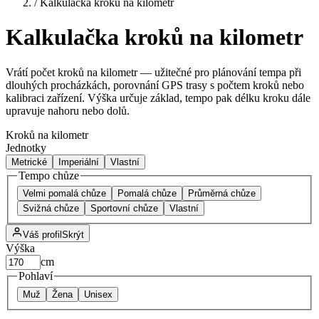
/
Kalkulačka kroků na kilometr
Kalkulačka kroků na kilometr
Vrátí počet kroků na kilometr — užitečné pro plánování tempa při
dlouhých procházkách, porovnání GPS trasy s počtem kroků nebo
kalibraci zařízení. Výška určuje základ, tempo pak délku kroku dále
upravuje nahoru nebo dolů.
Kroků na kilometr
Jednotky
Metrické
Imperiální
Vlastní
Tempo chůze
Velmi pomalá chůze
Pomalá chůze
Průměrná chůze
Svižná chůze
Sportovní chůze
Vlastní
Váš profil
Skrýt
Výška
cm
Pohlaví
Muž
Žena
Unisex