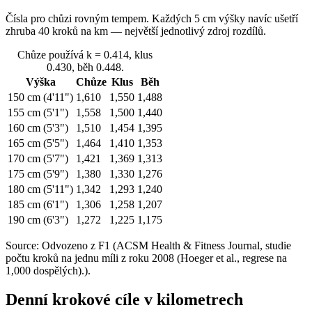
Čísla pro chůzi rovným tempem. Každých 5 cm výšky navíc ušetří
zhruba 40 kroků na km — největší jednotlivý zdroj rozdílů.
Chůze používá k = 0.414, klus
0.430, běh 0.448.
Výška
Chůze
Klus
Běh
150 cm (4'11")
1,610
1,550
1,488
155 cm (5'1")
1,558
1,500
1,440
160 cm (5'3")
1,510
1,454
1,395
165 cm (5'5")
1,464
1,410
1,353
170 cm (5'7")
1,421
1,369
1,313
175 cm (5'9")
1,380
1,330
1,276
180 cm (5'11")
1,342
1,293
1,240
185 cm (6'1")
1,306
1,258
1,207
190 cm (6'3")
1,272
1,225
1,175
Source: Odvozeno z F1 (ACSM Health & Fitness Journal, studie
počtu kroků na jednu míli z roku 2008 (Hoeger et al., regrese na
1,000 dospělých).).
Denní krokové cíle v kilometrech