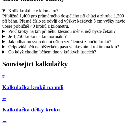
Kolik kroků je v kilometru?
Přibližně 1,400 pro průměrného dospělého při chůzi a zhruba 1,300
při běhu. Přesné číslo se odvíjí od výšky: každých 5 cm výšky navíc
ubere přibližně 40 kroků z kilometru.
Proč kroky na km při běhu klesnou méně, než byste čekali?
Je 1,250 kroků na km normální?
Jak odhadnu svou denní ušlou vzdálenost z počtu kroků?
Odpovídá běh na běžeckém pásu venkovním krokům na km?
Co když chodím během dne v krátkých úsecích?
Související kalkulačky
#
Kalkulačka kroků na míli
⇌
Kalkulačka délky kroku
←