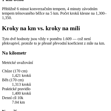
Přibližně 6 minut konverzačním tempem, 4 minuty závodním
tempem trénovaného běžce na 5 km. Počet kroků klesne na 1,300–
1,350.
Kroky na km vs. kroky na míli
Tyto dvě hodnoty jsou vždy v poměru 1.609 — což není
překvapivé, protože to je přesně převodní koeficient z míle na km.
Na kilometr
Metrické uvažování
Chůze (170 cm)
1,421 kroků
Běh (170 cm)
1,313 kroků
Praktické pravidlo
1,400 kroků
Denní cíl 10k
7.04 km