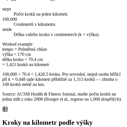
steps
Počet kroků na jeden kilometr.
100,000
Centimetrů v kilometru.
stride
Délka vašeho kroku v centimetrech (k × výška).
Worked example
tempo
=
Průměrná chůze
výška
=
170 cm
délka kroku
=
70.4 cm
= 1,421 kroků na kilometr
100,000 ÷ 70.4 = 1,420.5 kroku. Pro srovnání, stejná osoba běžící
při k = 0.448 ujde kilometr přibližně za 1,313 kroků — zhruba o
100 kroků méně na km.
Source: ACSM Health & Fitness Journal, studie počtu kroků na
jednu míli z roku 2008 (Hoeger et al., regrese na 1,000 dospělých).
Kroky na kilometr podle výšky