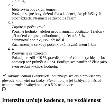
2.5 kola).
2
Jděte svým obvyklým tempem
Použijte stejné boty, držení těla a kadenci jako při běžných
procházkách. Nesnažte se závodit s časem.
3
Zapište si počet kroků
Použijte hodinky, telefon nebo manuální počítadlo. Telefony
při nošení v kapse podhodnocují počet o 3–5 % —
náramkové hodinky jsou přesnější.
Zaznamenejte celkový počet kroků na změřeném 1 km.
4
Porovnejte se vzorcem
Pokud je rozdíl >10 %, pravděpodobně chodíte rychleji nebo
pomaleji než průměr ACSM. Použijte své naměřené číslo jako
svou osobní výchozí hodnotu.
Jakmile jednou zkalibrujete, používejte své číslo pro všechny
převody kilometrů na kroky. Překontrolujte jej každých 6 měsíců
nebo po změně váhy/kondice o 5 % nebo více.
Intenzitu určuje kadence, ne vzdálenost