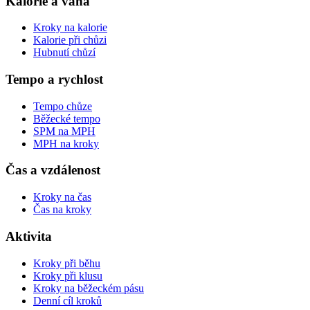
Kalorie a váha
Kroky na kalorie
Kalorie při chůzi
Hubnutí chůzí
Tempo a rychlost
Tempo chůze
Běžecké tempo
SPM na MPH
MPH na kroky
Čas a vzdálenost
Kroky na čas
Čas na kroky
Aktivita
Kroky při běhu
Kroky při klusu
Kroky na běžeckém pásu
Denní cíl kroků