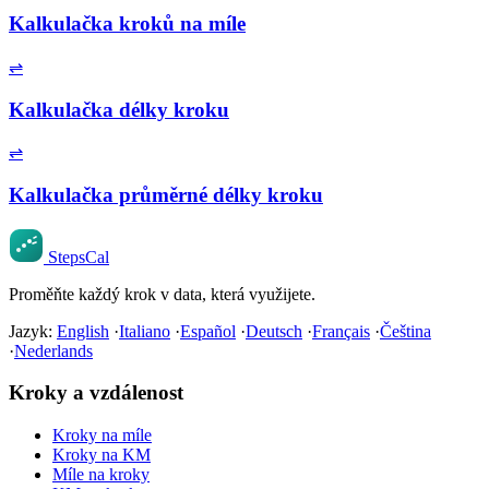
Kalkulačka kroků na míle
⇌
Kalkulačka délky kroku
⇌
Kalkulačka průměrné délky kroku
StepsCal
Proměňte každý krok v data, která využijete.
Jazyk:
English
·
Italiano
·
Español
·
Deutsch
·
Français
·
Čeština
·
Nederlands
Kroky a vzdálenost
Kroky na míle
Kroky na KM
Míle na kroky