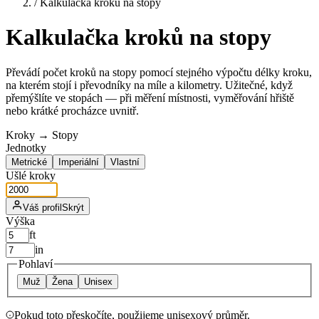
/
Kalkulačka kroků na stopy
Kalkulačka kroků na stopy
Převádí počet kroků na stopy pomocí stejného výpočtu délky kroku,
na kterém stojí i převodníky na míle a kilometry. Užitečné, když
přemýšlíte ve stopách — při měření místnosti, vyměřování hřiště
nebo krátké procházce uvnitř.
Kroky → Stopy
Jednotky
Metrické
Imperiální
Vlastní
Ušlé kroky
Váš profil
Skrýt
Výška
ft
in
Pohlaví
Muž
Žena
Unisex
Pokud toto přeskočíte, použijeme unisexový průměr.