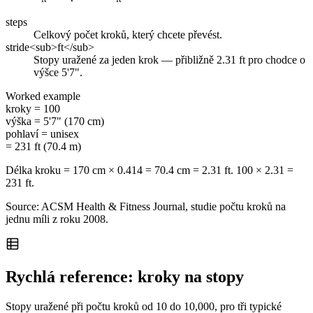
steps
Celkový počet kroků, který chcete převést.
stride<sub>ft</sub>
Stopy uražené za jeden krok — přibližně 2.31 ft pro chodce o
výšce 5'7".
Worked example
kroky
=
100
výška
=
5'7" (170 cm)
pohlaví
=
unisex
= 231 ft (70.4 m)
Délka kroku = 170 cm × 0.414 = 70.4 cm = 2.31 ft. 100 × 2.31 =
231 ft.
Source: ACSM Health & Fitness Journal, studie počtu kroků na
jednu míli z roku 2008.
Rychlá reference: kroky na stopy
Stopy uražené při počtu kroků od 10 do 10,000, pro tři typické