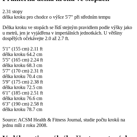
2.31
stopy
délka kroku pro chodce o výšce 5'7" při středním tempu
Délka kroku ve stopách se řídí stejným pravidlem podle výšky jako
u metrů, jen je vyjádřena v imperiálních jednotkách. U většiny
dospělých očekávejte 2.0 až 2.7 ft.
5'1" (155 cm)
2.11 ft
délka kroku 64.2 cm
5'5" (165 cm)
2.24 ft
délka kroku 68.3 cm
5'7" (170 cm)
2.31 ft
délka kroku 70.4 cm
5'9" (175 cm)
2.38 ft
délka kroku 72.5 cm
6'1" (185 cm)
2.51 ft
délka kroku 76.6 cm
6'3" (190 cm)
2.58 ft
délka kroku 78.7 cm
Source: ACSM Health & Fitness Journal, studie počtu kroků na
jednu míli z roku 2008.