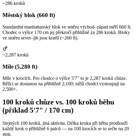
~286 kroků
Městský blok (660 ft)
Standardní manhattanský blok ve směru východ–západ měří 660 ft.
Chodec o výšce 170 cm jej překročí přibližně za 286 kroků. Bloky
ve směru sever–jih jsou kratší (~260 ft).
~2,287 kroků
Míle (5,280 ft)
Míle v krocích. Pro chodce o výšce 5'7" to je 2,287 kroků chůze.
Běžci se dostanou na přibližně 2,100; nižší chodci vystoupají na
2,500+.
100 kroků chůze vs. 100 kroků běhu
(příklad 5'7" / 170 cm)
Stejných 100 kroků, jiná aktivita. Délka kroku při běhu prodlouží
každý krok o přibližně 6 palců — na 100 krocích se to sečte na 20
stop.