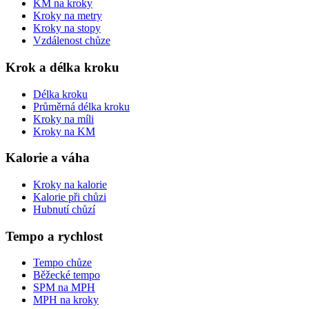
KM na kroky
Kroky na metry
Kroky na stopy
Vzdálenost chůze
Krok a délka kroku
Délka kroku
Průměrná délka kroku
Kroky na míli
Kroky na KM
Kalorie a váha
Kroky na kalorie
Kalorie při chůzi
Hubnutí chůzí
Tempo a rychlost
Tempo chůze
Běžecké tempo
SPM na MPH
MPH na kroky