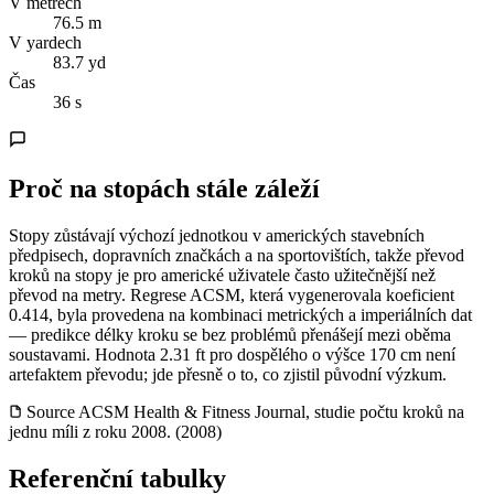
V metrech
76.5 m
V yardech
83.7 yd
Čas
36 s
Proč na stopách stále záleží
Stopy zůstávají výchozí jednotkou v amerických stavebních
předpisech, dopravních značkách a na sportovištích, takže převod
kroků na stopy je pro americké uživatele často užitečnější než
převod na metry. Regrese ACSM, která vygenerovala koeficient
0.414, byla provedena na kombinaci metrických a imperiálních dat
— predikce délky kroku se bez problémů přenášejí mezi oběma
soustavami. Hodnota 2.31 ft pro dospělého o výšce 170 cm není
artefaktem převodu; jde přesně o to, co zjistil původní výzkum.
Source
ACSM Health & Fitness Journal, studie počtu kroků na
jednu míli z roku 2008. (2008)
Referenční tabulky