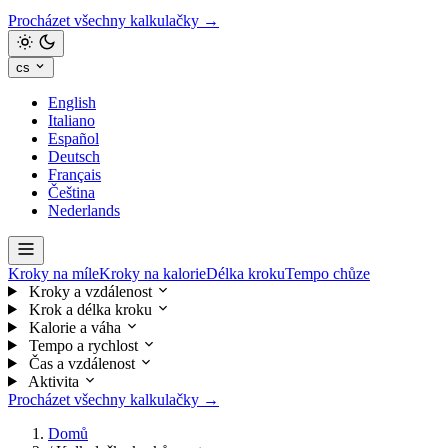
Procházet všechny kalkulačky →
cs
English
Italiano
Español
Deutsch
Français
Čeština
Nederlands
Kroky na míle
Kroky na kalorie
Délka kroku
Tempo chůze
Kroky a vzdálenost
Krok a délka kroku
Kalorie a váha
Tempo a rychlost
Čas a vzdálenost
Aktivita
Procházet všechny kalkulačky →
Domů