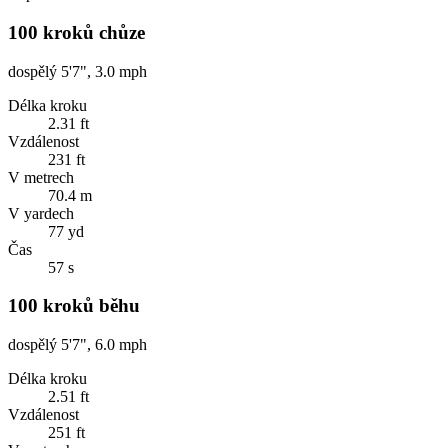
100 kroků chůze
dospělý 5'7", 3.0 mph
Délka kroku
2.31 ft
Vzdálenost
231 ft
V metrech
70.4 m
V yardech
77 yd
Čas
57 s
100 kroků běhu
dospělý 5'7", 6.0 mph
Délka kroku
2.51 ft
Vzdálenost
251 ft