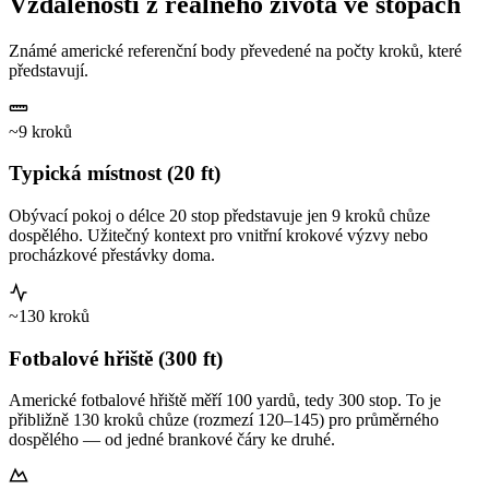
Vzdálenosti z reálného života ve stopách
Známé americké referenční body převedené na počty kroků, které
představují.
~9 kroků
Typická místnost (20 ft)
Obývací pokoj o délce 20 stop představuje jen 9 kroků chůze
dospělého. Užitečný kontext pro vnitřní krokové výzvy nebo
procházkové přestávky doma.
~130 kroků
Fotbalové hřiště (300 ft)
Americké fotbalové hřiště měří 100 yardů, tedy 300 stop. To je
přibližně 130 kroků chůze (rozmezí 120–145) pro průměrného
dospělého — od jedné brankové čáry ke druhé.