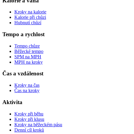
Kalorie a váha
Kroky na kalorie
Kalorie při chůzi
Hubnutí chůzí
Tempo a rychlost
Tempo chůze
Běžecké tempo
SPM na MPH
MPH na kroky
Čas a vzdálenost
Kroky na čas
Čas na kroky
Aktivita
Kroky při běhu
Kroky při klusu
Kroky na běžeckém pásu
Denní cíl kroků