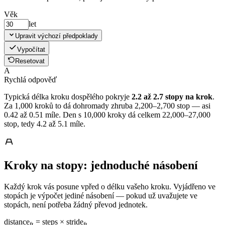
Věk
let
Upravit výchozí předpoklady
Vypočítat
Resetovat
A
Rychlá odpověď
Typická délka kroku dospělého pokryje
2.2 až 2.7 stopy na krok
.
Za 1,000 kroků to dá dohromady zhruba 2,200–2,700 stop — asi
0.42 až 0.51 míle. Den s 10,000 kroky dá celkem 22,000–27,000
stop, tedy 4.2 až 5.1 míle.
Kroky na stopy: jednoduché násobení
Každý krok vás posune vpřed o délku vašeho kroku. Vyjádřeno ve
stopách je výpočet jediné násobení — pokud už uvažujete ve
stopách, není potřeba žádný převod jednotek.
distance
= steps × stride
ft
ft