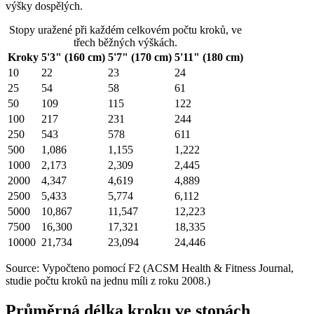
výšky dospělých.
Stopy uražené při každém celkovém počtu kroků, ve
třech běžných výškách.
Kroky
5'3" (160 cm)
5'7" (170 cm)
5'11" (180 cm)
10
22
23
24
25
54
58
61
50
109
115
122
100
217
231
244
250
543
578
611
500
1,086
1,155
1,222
1000
2,173
2,309
2,445
2000
4,347
4,619
4,889
2500
5,433
5,774
6,112
5000
10,867
11,547
12,223
7500
16,300
17,321
18,335
10000
21,734
23,094
24,446
Source: Vypočteno pomocí F2 (ACSM Health & Fitness Journal,
studie počtu kroků na jednu míli z roku 2008.)
Průměrná délka kroku ve stopách