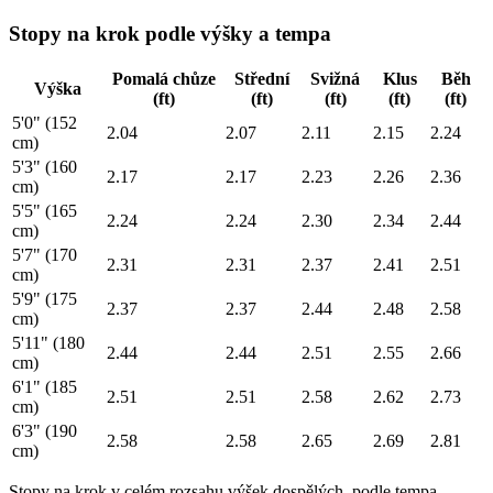
Stopy na krok podle výšky a tempa
Pomalá chůze
Střední
Svižná
Klus
Běh
Výška
(ft)
(ft)
(ft)
(ft)
(ft)
5'0" (152
2.04
2.07
2.11
2.15
2.24
cm)
5'3" (160
2.17
2.17
2.23
2.26
2.36
cm)
5'5" (165
2.24
2.24
2.30
2.34
2.44
cm)
5'7" (170
2.31
2.31
2.37
2.41
2.51
cm)
5'9" (175
2.37
2.37
2.44
2.48
2.58
cm)
5'11" (180
2.44
2.44
2.51
2.55
2.66
cm)
6'1" (185
2.51
2.51
2.58
2.62
2.73
cm)
6'3" (190
2.58
2.58
2.65
2.69
2.81
cm)
Stopy na krok v celém rozsahu výšek dospělých, podle tempa.