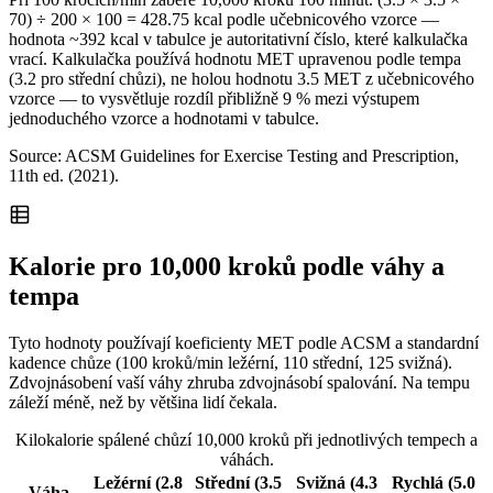
70) ÷ 200 × 100 = 428.75 kcal podle učebnicového vzorce —
hodnota ~392 kcal v tabulce je autoritativní číslo, které kalkulačka
vrací. Kalkulačka používá hodnotu MET upravenou podle tempa
(3.2 pro střední chůzi), ne holou hodnotu 3.5 MET z učebnicového
vzorce — to vysvětluje rozdíl přibližně 9 % mezi výstupem
jednoduchého vzorce a hodnotami v tabulce.
Source: ACSM Guidelines for Exercise Testing and Prescription,
11th ed. (2021).
Kalorie pro 10,000 kroků podle váhy a
tempa
Tyto hodnoty používají koeficienty MET podle ACSM a standardní
kadence chůze (100 kroků/min ležérní, 110 střední, 125 svižná).
Zdvojnásobení vaší váhy zhruba zdvojnásobí spalování. Na tempu
záleží méně, než by většina lidí čekala.
Kilokalorie spálené chůzí 10,000 kroků při jednotlivých tempech a
váhách.
Ležérní (2.8
Střední (3.5
Svižná (4.3
Rychlá (5.0
Váha