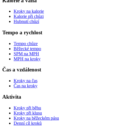
Kalorie a váha
Kroky na kalorie
Kalorie při chůzi
Hubnutí chůzí
Tempo a rychlost
Tempo chůze
Běžecké tempo
SPM na MPH
MPH na kroky
Čas a vzdálenost
Kroky na čas
Čas na kroky
Aktivita
Kroky při běhu
Kroky při klusu
Kroky na běžeckém pásu
Denní cíl kroků