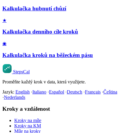
Kalkulačka hubnutí chůzí
★
Kalkulačka denního cíle kroků
◉
Kalkulačka kroků na běžeckém pásu
StepsCal
Proměňte každý krok v data, která využijete.
Jazyk:
English
·
Italiano
·
Español
·
Deutsch
·
Français
·
Čeština
·
Nederlands
Kroky a vzdálenost
Kroky na míle
Kroky na KM
Míle na kroky