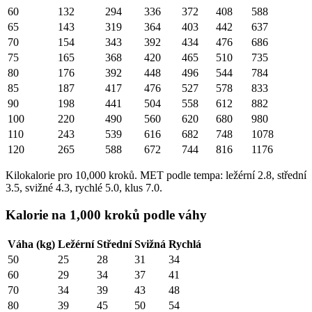
60
132
294
336
372
408
588
65
143
319
364
403
442
637
70
154
343
392
434
476
686
75
165
368
420
465
510
735
80
176
392
448
496
544
784
85
187
417
476
527
578
833
90
198
441
504
558
612
882
100
220
490
560
620
680
980
110
243
539
616
682
748
1078
120
265
588
672
744
816
1176
Kilokalorie pro 10,000 kroků. MET podle tempa: ležérní 2.8, střední
3.5, svižné 4.3, rychlé 5.0, klus 7.0.
Kalorie na 1,000 kroků podle váhy
Váha (kg)
Ležérní
Střední
Svižná
Rychlá
50
25
28
31
34
60
29
34
37
41
70
34
39
43
48
80
39
45
50
54