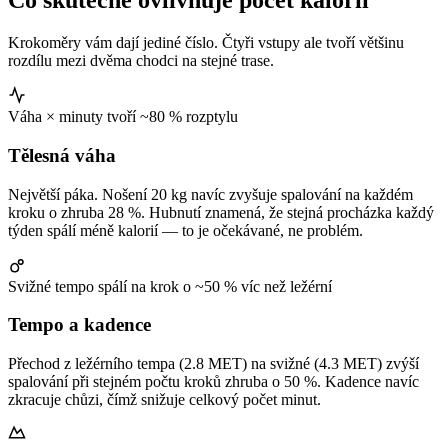
Co skutečně ovlivňuje počet kalorií
Krokoměry vám dají jediné číslo. Čtyři vstupy ale tvoří většinu
rozdílu mezi dvěma chodci na stejné trase.
Váha × minuty tvoří ~80 % rozptylu
Tělesná váha
Největší páka. Nošení 20 kg navíc zvyšuje spalování na každém
kroku o zhruba 28 %. Hubnutí znamená, že stejná procházka každý
týden spálí méně kalorií — to je očekávané, ne problém.
Svižné tempo spálí na krok o ~50 % víc než ležérní
Tempo a kadence
Přechod z ležérního tempa (2.8 MET) na svižné (4.3 MET) zvýší
spalování při stejném počtu kroků zhruba o 50 %. Kadence navíc
zkracuje chůzi, čímž snižuje celkový počet minut.