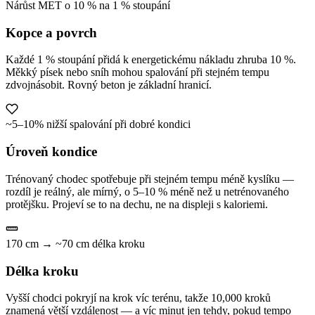
Nárůst MET o 10 % na 1 % stoupání
Kopce a povrch
Každé 1 % stoupání přidá k energetickému nákladu zhruba 10 %.
Měkký písek nebo sníh mohou spalování při stejném tempu
zdvojnásobit. Rovný beton je základní hranicí.
~5–10% nižší spalování při dobré kondici
Úroveň kondice
Trénovaný chodec spotřebuje při stejném tempu méně kyslíku —
rozdíl je reálný, ale mírný, o 5–10 % méně než u netrénovaného
protějšku. Projeví se to na dechu, ne na displeji s kaloriemi.
170 cm → ~70 cm délka kroku
Délka kroku
Vyšší chodci pokryjí na krok víc terénu, takže 10,000 kroků
znamená větší vzdálenost — a víc minut jen tehdy, pokud tempo