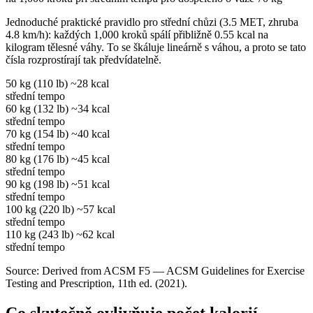
Jednoduché praktické pravidlo pro střední chůzi (3.5 MET, zhruba
4.8 km/h): každých 1,000 kroků spálí přibližně 0.55 kcal na
kilogram tělesné váhy. To se škáluje lineárně s váhou, a proto se tato
čísla rozprostírají tak předvídatelně.
50 kg (110 lb)
~28 kcal
střední tempo
60 kg (132 lb)
~34 kcal
střední tempo
70 kg (154 lb)
~40 kcal
střední tempo
80 kg (176 lb)
~45 kcal
střední tempo
90 kg (198 lb)
~51 kcal
střední tempo
100 kg (220 lb)
~57 kcal
střední tempo
110 kg (243 lb)
~62 kcal
střední tempo
Source: Derived from ACSM F5 — ACSM Guidelines for Exercise
Testing and Prescription, 11th ed. (2021).