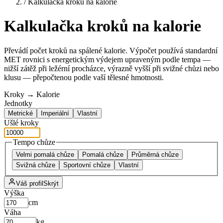
/
Kalkulačka kroků na kalorie
Kalkulačka kroků na kalorie
Převádí počet kroků na spálené kalorie. Výpočet používá standardní
MET rovnici s energetickým výdejem upraveným podle tempa —
nižší zátěž při ležérní procházce, výrazně vyšší při svižné chůzi nebo
klusu — přepočtenou podle vaší tělesné hmotnosti.
Kroky → Kalorie
Jednotky
Metrické
Imperiální
Vlastní
Ušlé kroky
Tempo chůze
Velmi pomalá chůze
Pomalá chůze
Průměrná chůze
Svižná chůze
Sportovní chůze
Vlastní
Váš profil
Skrýt
Výška
cm
Váha
kg