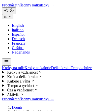
Procházet všechny kalkulačky →
cs
English
Italiano
Español
Deutsch
Français
Čeština
Nederlands
Kroky na míle
Kroky na kalorie
Délka kroku
Tempo chůze
Kroky a vzdálenost
Krok a délka kroku
Kalorie a váha
Tempo a rychlost
Čas a vzdálenost
Aktivita
Procházet všechny kalkulačky →
Domů