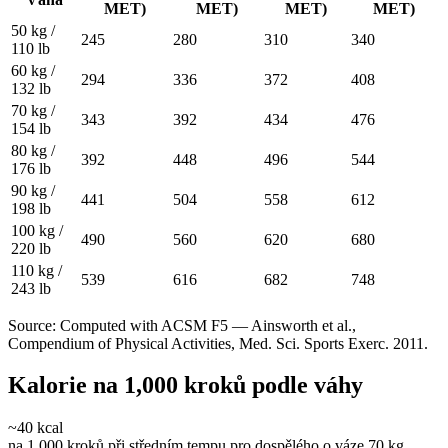
MET)
MET)
MET)
MET)
50 kg /
245
280
310
340
110 lb
60 kg /
294
336
372
408
132 lb
70 kg /
343
392
434
476
154 lb
80 kg /
392
448
496
544
176 lb
90 kg /
441
504
558
612
198 lb
100 kg /
490
560
620
680
220 lb
110 kg /
539
616
682
748
243 lb
Source: Computed with ACSM F5 — Ainsworth et al.,
Compendium of Physical Activities, Med. Sci. Sports Exerc. 2011.
Kalorie na 1,000 kroků podle váhy
~40
kcal
na 1,000 kroků při středním tempu pro dospělého o váze 70 kg