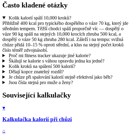
Často kladené otázky
Kolik kalorií spálí 10,000 kroků?
Přibližně 400 kcal pro typického dospělého o váze 70 kg, který jde
středním tempem. Těžší chodci spálí proporčně víc — dospělý o
váze 90 kg spálí na stejných 10,000 krocích zhruba 500 kcal, a
dospělý o váze 50 kg zhruba 280 kcal. Záleží i na tempu: svižná
chůze přidá 10–15 % oproti střední, a klus na stejný počet kroků
číslo téměř zdvojnásobí.
Proč mi fitness tracker ukazuje jiné kalorie?
Škálují se kalorie s váhou opravdu jedna ku jedné?
Kolik kroků na spálení 500 kalorií?
Dělají kopce znatelný rozdíl?
Je chůze při spalování kalorií stejně efektivní jako běh?
Jsou čísla stejná pro muže a ženy?
Související kalkulačky
♥
Kalkulačka kalorií při chůzi
⌂