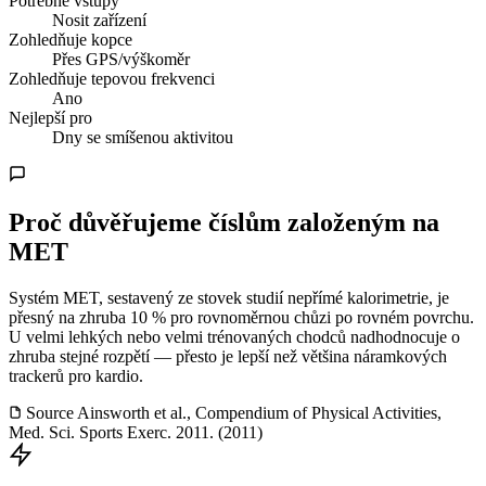
Potřebné vstupy
Nosit zařízení
Zohledňuje kopce
Přes GPS/výškoměr
Zohledňuje tepovou frekvenci
Ano
Nejlepší pro
Dny se smíšenou aktivitou
Proč důvěřujeme číslům založeným na
MET
Systém MET, sestavený ze stovek studií nepřímé kalorimetrie, je
přesný na zhruba 10 % pro rovnoměrnou chůzi po rovném povrchu.
U velmi lehkých nebo velmi trénovaných chodců nadhodnocuje o
zhruba stejné rozpětí — přesto je lepší než většina náramkových
trackerů pro kardio.
Source
Ainsworth et al., Compendium of Physical Activities,
Med. Sci. Sports Exerc. 2011. (2011)