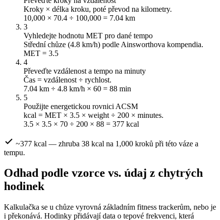
Převeďte kroky na vzdálenost
Kroky × délka kroku, poté převod na kilometry.
10,000 × 70.4 ÷ 100,000 = 7.04 km
3
Vyhledejte hodnotu MET pro dané tempo
Střední chůze (4.8 km/h) podle Ainsworthova kompendia.
MET = 3.5
4
Převeďte vzdálenost a tempo na minuty
Čas = vzdálenost ÷ rychlost.
7.04 km ÷ 4.8 km/h × 60 = 88 min
5
Použijte energetickou rovnici ACSM
kcal = MET × 3.5 × weight ÷ 200 × minutes.
3.5 × 3.5 × 70 ÷ 200 × 88 = 377 kcal
~377 kcal — zhruba 38 kcal na 1,000 kroků při této váze a
tempu.
Odhad podle vzorce vs. údaj z chytrých
hodinek
Kalkulačka se u chůze vyrovná základním fitness trackerům, nebo je
i překonává. Hodinky přidávají data o tepové frekvenci, která