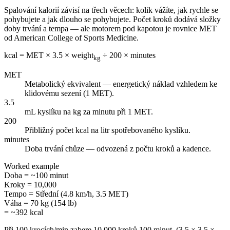
Spalování kalorií závisí na třech věcech: kolik vážíte, jak rychle se
pohybujete a jak dlouho se pohybujete. Počet kroků dodává složky
doby trvání a tempa — ale motorem pod kapotou je rovnice MET
od American College of Sports Medicine.
kcal = MET × 3.5 × weight
÷ 200 × minutes
kg
MET
Metabolický ekvivalent — energetický náklad vzhledem ke
klidovému sezení (1 MET).
3.5
mL kyslíku na kg za minutu při 1 MET.
200
Přibližný počet kcal na litr spotřebovaného kyslíku.
minutes
Doba trvání chůze — odvozená z počtu kroků a kadence.
Worked example
Doba
=
~100 minut
Kroky
=
10,000
Tempo
=
Střední (4.8 km/h, 3.5 MET)
Váha
=
70 kg (154 lb)
= ~392 kcal
Při 100 krocích/min zabere 10,000 kroků 100 minut. (3.5 × 3.5 ×