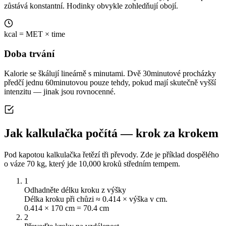
zůstává konstantní. Hodinky obvykle zohledňují obojí.
kcal = MET × time
Doba trvání
Kalorie se škálují lineárně s minutami. Dvě 30minutové procházky
předčí jednu 60minutovou pouze tehdy, pokud mají skutečně vyšší
intenzitu — jinak jsou rovnocenné.
Jak kalkulačka počítá — krok za krokem
Pod kapotou kalkulačka řetězí tři převody. Zde je příklad dospělého
o váze 70 kg, který jde 10,000 kroků středním tempem.
1
Odhadněte délku kroku z výšky
Délka kroku při chůzi ≈ 0.414 × výška v cm.
0.414 × 170 cm = 70.4 cm
2