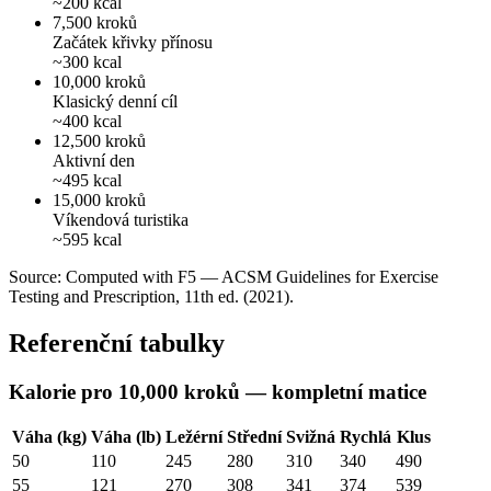
~200 kcal
7,500 kroků
Začátek křivky přínosu
~300 kcal
10,000 kroků
Klasický denní cíl
~400 kcal
12,500 kroků
Aktivní den
~495 kcal
15,000 kroků
Víkendová turistika
~595 kcal
Source: Computed with F5 — ACSM Guidelines for Exercise
Testing and Prescription, 11th ed. (2021).
Referenční tabulky
Kalorie pro 10,000 kroků — kompletní matice
Váha (kg)
Váha (lb)
Ležérní
Střední
Svižná
Rychlá
Klus
50
110
245
280
310
340
490
55
121
270
308
341
374
539