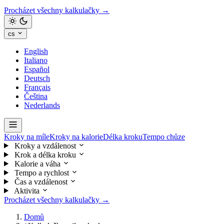
Procházet všechny kalkulačky →
cs
English
Italiano
Español
Deutsch
Français
Čeština
Nederlands
Kroky na míle
Kroky na kalorie
Délka kroku
Tempo chůze
Kroky a vzdálenost
Krok a délka kroku
Kalorie a váha
Tempo a rychlost
Čas a vzdálenost
Aktivita
Procházet všechny kalkulačky →
Domů