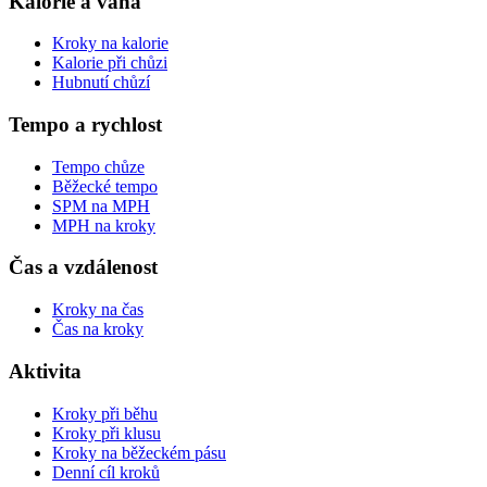
Kalorie a váha
Kroky na kalorie
Kalorie při chůzi
Hubnutí chůzí
Tempo a rychlost
Tempo chůze
Běžecké tempo
SPM na MPH
MPH na kroky
Čas a vzdálenost
Kroky na čas
Čas na kroky
Aktivita
Kroky při běhu
Kroky při klusu
Kroky na běžeckém pásu
Denní cíl kroků