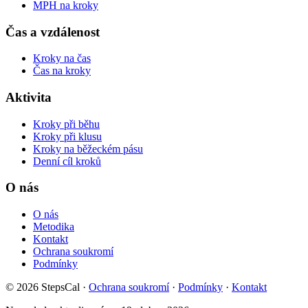
MPH na kroky
Čas a vzdálenost
Kroky na čas
Čas na kroky
Aktivita
Kroky při běhu
Kroky při klusu
Kroky na běžeckém pásu
Denní cíl kroků
O nás
O nás
Metodika
Kontakt
Ochrana soukromí
Podmínky
© 2026 StepsCal
·
Ochrana soukromí
·
Podmínky
·
Kontakt