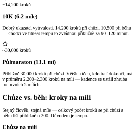
~14,200 kroků
10K (6.2 míle)
Dobrý ukazatel vytrvalosti. 14,200 kroků při chůzi, 10,500 při běhu
— chodci ve fitness tempu to zvládnou přibližně za 90–120 minut.
~30,000 kroků
Půlmaraton (13.1 mi)
Přibližně 30,000 kroků při chůzi. Většina těch, kdo trať dokončí, má
v průměru 2,200–2,300 kroků na míli — kadence se ustálí zhruba
po prvních 5 mílích.
Chůze vs. běh: kroky na míli
Stejný člověk, stejná míle — celkový počet kroků se při chůzi a
běhu liší přibližně o 200. Důvodem je tempo.
Chůze na míli