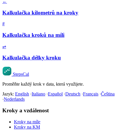
←
Kalkulačka kilometrů na kroky
#
Kalkulačka kroků na míli
⇌
Kalkulačka délky kroku
StepsCal
Proměňte každý krok v data, která využijete.
Jazyk:
English
·
Italiano
·
Español
·
Deutsch
·
Français
·
Čeština
·
Nederlands
Kroky a vzdálenost
Kroky na míle
Kroky na KM