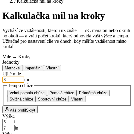
/
Kalkulačka mil na kroky
Kalkulačka mil na kroky
Vychází ze vzdálenosti, kterou už znáte — 5K, maraton nebo okruh
po okolí — a vrátí počet kroků, který odpovídá vaší výšce a tempu.
Užitečné pro nastavení cíle ve dnech, kdy měříte vzdálenost místo
kroků.
Míle → Kroky
Jednotky
Metrické
Imperiální
Vlastní
Ujité míle
mi
Tempo chůze
Velmi pomalá chůze
Pomalá chůze
Průměrná chůze
Svižná chůze
Sportovní chůze
Vlastní
Váš profil
Skrýt
Výška
ft
in
Váha