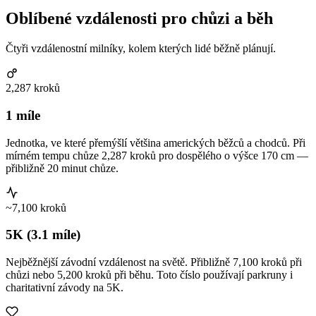
Oblíbené vzdálenosti pro chůzi a běh
Čtyři vzdálenostní milníky, kolem kterých lidé běžně plánují.
2,287 kroků
1 míle
Jednotka, ve které přemýšlí většina amerických běžců a chodců. Při
mírném tempu chůze 2,287 kroků pro dospělého o výšce 170 cm —
přibližně 20 minut chůze.
~7,100 kroků
5K (3.1 míle)
Nejběžnější závodní vzdálenost na světě. Přibližně 7,100 kroků při
chůzi nebo 5,200 kroků při běhu. Toto číslo používají parkruny i
charitativní závody na 5K.