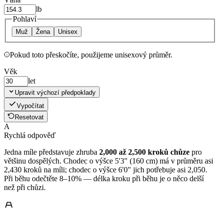
lb
Pohlaví
Muž
Žena
Unisex
Pokud toto přeskočíte, použijeme unisexový průměr.
Věk
let
Upravit výchozí předpoklady
Vypočítat
Resetovat
A
Rychlá odpověď
Jedna míle představuje zhruba
2,000 až 2,500 kroků chůze
pro
většinu dospělých. Chodec o výšce 5'3" (160 cm) má v průměru asi
2,430 kroků na míli; chodec o výšce 6'0" jich potřebuje asi 2,050.
Při běhu odečtěte 8–10% — délka kroku při běhu je o něco delší
než při chůzi.