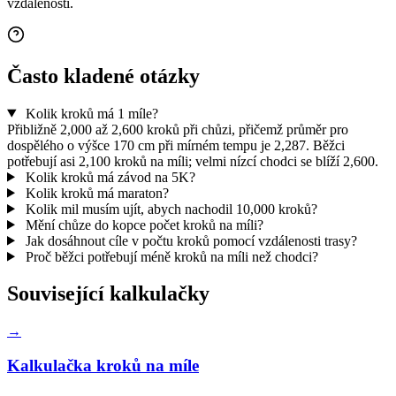
vzdálenosti.
Často kladené otázky
Kolik kroků má 1 míle?
Přibližně 2,000 až 2,600 kroků při chůzi, přičemž průměr pro
dospělého o výšce 170 cm při mírném tempu je 2,287. Běžci
potřebují asi 2,100 kroků na míli; velmi nízcí chodci se blíží 2,600.
Kolik kroků má závod na 5K?
Kolik kroků má maraton?
Kolik mil musím ujít, abych nachodil 10,000 kroků?
Mění chůze do kopce počet kroků na míli?
Jak dosáhnout cíle v počtu kroků pomocí vzdálenosti trasy?
Proč běžci potřebují méně kroků na míli než chodci?
Související kalkulačky
→
Kalkulačka kroků na míle