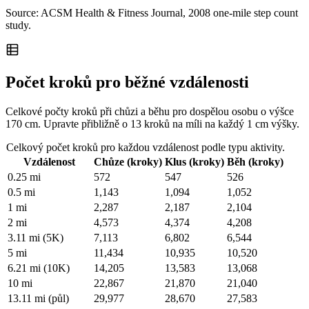
Source: ACSM Health & Fitness Journal, 2008 one-mile step count
study.
Počet kroků pro běžné vzdálenosti
Celkové počty kroků při chůzi a běhu pro dospělou osobu o výšce
170 cm. Upravte přibližně o 13 kroků na míli na každý 1 cm výšky.
Celkový počet kroků pro každou vzdálenost podle typu aktivity.
Vzdálenost
Chůze (kroky)
Klus (kroky)
Běh (kroky)
0.25 mi
572
547
526
0.5 mi
1,143
1,094
1,052
1 mi
2,287
2,187
2,104
2 mi
4,573
4,374
4,208
3.11 mi (5K)
7,113
6,802
6,544
5 mi
11,434
10,935
10,520
6.21 mi (10K)
14,205
13,583
13,068
10 mi
22,867
21,870
21,040
13.11 mi (půl)
29,977
28,670
27,583