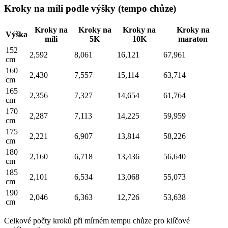
Kroky na míli podle výšky (tempo chůze)
Kroky na
Kroky na
Kroky na
Kroky na
Výška
míli
5K
10K
maraton
152
2,592
8,061
16,121
67,961
cm
160
2,430
7,557
15,114
63,714
cm
165
2,356
7,327
14,654
61,764
cm
170
2,287
7,113
14,225
59,959
cm
175
2,221
6,907
13,814
58,226
cm
180
2,160
6,718
13,436
56,640
cm
185
2,101
6,534
13,068
55,073
cm
190
2,046
6,363
12,726
53,638
cm
Celkové počty kroků při mírném tempu chůze pro klíčové