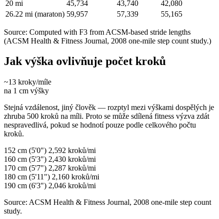
20 mi
45,734
43,740
42,080
26.22 mi (maraton)
59,957
57,339
55,165
Source: Computed with F3 from ACSM-based stride lengths
(ACSM Health & Fitness Journal, 2008 one-mile step count study.)
Jak výška ovlivňuje počet kroků
~13
kroky/míle
na 1 cm výšky
Stejná vzdálenost, jiný člověk — rozptyl mezi výškami dospělých je
zhruba 500 kroků na míli. Proto se může sdílená fitness výzva zdát
nespravedlivá, pokud se hodnotí pouze podle celkového počtu
kroků.
152 cm (5'0")
2,592 kroků/mi
160 cm (5'3")
2,430 kroků/mi
170 cm (5'7")
2,287 kroků/mi
180 cm (5'11")
2,160 kroků/mi
190 cm (6'3")
2,046 kroků/mi
Source: ACSM Health & Fitness Journal, 2008 one-mile step count
study.