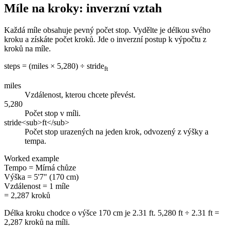
Míle na kroky: inverzní vztah
Každá míle obsahuje pevný počet stop. Vydělte je délkou svého
kroku a získáte počet kroků. Jde o inverzní postup k výpočtu z
kroků na míle.
steps = (miles × 5,280) ÷ stride
ft
miles
Vzdálenost, kterou chcete převést.
5,280
Počet stop v míli.
stride<sub>ft</sub>
Počet stop urazených na jeden krok, odvozený z výšky a
tempa.
Worked example
Tempo
=
Mírná chůze
Výška
=
5'7" (170 cm)
Vzdálenost
=
1 míle
= 2,287 kroků
Délka kroku chodce o výšce 170 cm je 2.31 ft. 5,280 ft ÷ 2.31 ft =
2,287 kroků na míli.