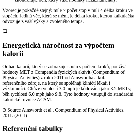
Vzorec je pokaždé stejný: míle × počet stop v míli ÷ délka kroku ve
stopách. Jediná věc, která se mění, je délka kroku, kterou kalkulačka
odvozuje z vaší výšky a zvoleného tempa.
Energetická náročnost za výpočtem
kalorií
Odhad kalorií, který se zobrazuje spolu s počtem kroků, používá
hodnoty MET z Compendia fyzických aktivit (Compendium of
Physical Activities) z roku 2011 od Ainswortha a kol. —
referenčního zdroje, na který se spoléhají kliničtí lékaři i
výzkumníci. Chůze rychlostí 3.0 mph je kódována jako 3.5 METs;
běh rychlostí 6.0 mph jako 9.8. Tyto hodnoty vstupují do standardní
kalorické rovnice ACSM.
Source
Ainsworth et al., Compendium of Physical Activities,
2011. (2011)
Referenční tabulky