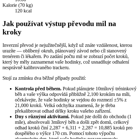
Kalorie (70 kg)
120 kcal
Jak používat výstup převodu mil na
kroky
Inverzní převod je nejužitečnější, když už znáte vzdálenost, kterou
urazíte — oblíbený okruh, plánovaný závod nebo cíl stanovený
trenérem či lékařem. Po zadání počtu mil se zobrazí počet kroků,
který by měly zaznamenat vaše hodinky, což usnadňuje odhalení
nesprávně kalibrovaného trackeru.
Stojí za zmínku dva běžné případy použití:
Kontrola před během.
Pokud plánujete 10mílový tréninkový
běh a vaše výška odpovídá přibližně 2,100 krokům na míli,
očekávejte, že vaše hodinky se vejdou do rozmezí ±5% z
21,000 kroků. Velká odchylka znamená, že je třeba
překalibrovat odhad délky kroku vašeho zařízení.
Dny s různými aktivitami.
Pokud jste došli do obchodu (1
míle), absolvovali 3mílový běh a došli zpět domů, celkový
odhad kroků činí 2,287 + 6,311 + 2,287 = 10,885 kroků pro
dospělého o výšce 170 cm. Pomocí tohoto výpočtu
zkontrolujte den, který vaše hodinky nezaznamenaly.