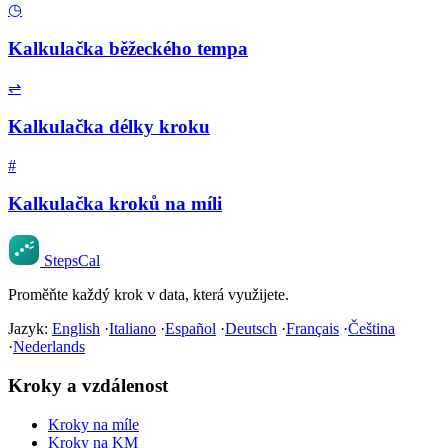
◷
Kalkulačka běžeckého tempa
⇌
Kalkulačka délky kroku
#
Kalkulačka kroků na míli
StepsCal
Proměňte každý krok v data, která využijete.
Jazyk:
English
·
Italiano
·
Español
·
Deutsch
·
Français
·
Čeština
·
Nederlands
Kroky a vzdálenost
Kroky na míle
Kroky na KM