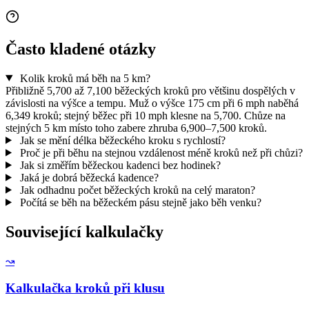
Často kladené otázky
Kolik kroků má běh na 5 km?
Přibližně 5,700 až 7,100 běžeckých kroků pro většinu dospělých v
závislosti na výšce a tempu. Muž o výšce 175 cm při 6 mph naběhá
6,349 kroků; stejný běžec při 10 mph klesne na 5,700. Chůze na
stejných 5 km místo toho zabere zhruba 6,900–7,500 kroků.
Jak se mění délka běžeckého kroku s rychlostí?
Proč je při běhu na stejnou vzdálenost méně kroků než při chůzi?
Jak si změřím běžeckou kadenci bez hodinek?
Jaká je dobrá běžecká kadence?
Jak odhadnu počet běžeckých kroků na celý maraton?
Počítá se běh na běžeckém pásu stejně jako běh venku?
Související kalkulačky
↝
Kalkulačka kroků při klusu