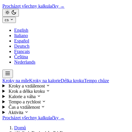
Procházet všechny kalkulačky →
cs
English
Italiano
Español
Deutsch
Français
Čeština
Nederlands
Kroky na míle
Kroky na kalorie
Délka kroku
Tempo chůze
Kroky a vzdálenost
Krok a délka kroku
Kalorie a váha
Tempo a rychlost
Čas a vzdálenost
Aktivita
Procházet všechny kalkulačky →
Domů