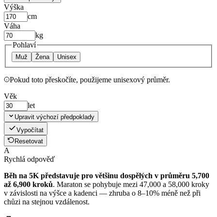
Výška
cm
Váha
kg
Pohlaví
Muž
Žena
Unisex
Pokud toto přeskočíte, použijeme unisexový průměr.
Věk
let
Upravit výchozí předpoklady
Vypočítat
Resetovat
A
Rychlá odpověď
Běh na 5K představuje pro většinu dospělých v průměru 5,700
až 6,900 kroků
. Maraton se pohybuje mezi 47,000 a 58,000 kroky
v závislosti na výšce a kadenci — zhruba o 8–10% méně než při
chůzi na stejnou vzdálenost.