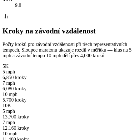
9.8
Kroky na závodní vzdálenost
Počty kroků pro závodní vzdálenosti při třech reprezentativních
tempech. Sloupec maratonu ukazuje rozdíl v měřítku — klus na 5
mph a závodní tempo 10 mph dělí přes 4,000 kroků.
5K
5 mph
6,850 kroky
7 mph
6,080 kroky
10 mph
5,700 kroky
10K
5 mph
13,700 kroky
7 mph
12,160 kroky
10 mph
11,400 kroky