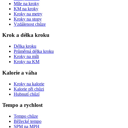
Míle na kroky
KM na kroky
Kroky na metry
Kroky na stopy
Vzdálenost chůze
Krok a délka kroku
Délka kroku
Průměrná délka kroku
Kroky na míli
Kroky na KM
Kalorie a váha
Kroky na kalorie
Kalorie při chůzi
Hubnutí chůzí
Tempo a rychlost
Tempo chůze
Běžecké tempo
SPM na MPH