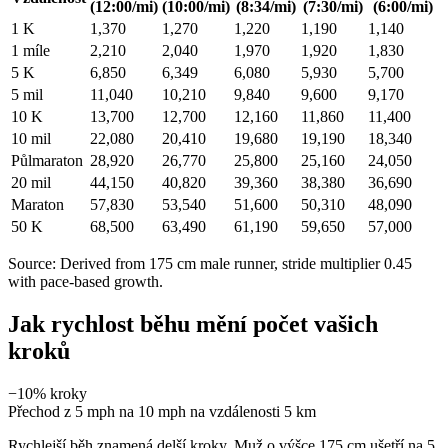
(12:00/mi)
(10:00/mi)
(8:34/mi)
(7:30/mi)
(6:00/mi)
1 K
1,370
1,270
1,220
1,190
1,140
1 míle
2,210
2,040
1,970
1,920
1,830
5 K
6,850
6,349
6,080
5,930
5,700
5 mil
11,040
10,210
9,840
9,600
9,170
10 K
13,700
12,700
12,160
11,860
11,400
10 mil
22,080
20,410
19,680
19,190
18,340
Půlmaraton
28,920
26,770
25,800
25,160
24,050
20 mil
44,150
40,820
39,360
38,380
36,690
Maraton
57,830
53,540
51,600
50,310
48,090
50 K
68,500
63,490
61,190
59,650
57,000
Source: Derived from 175 cm male runner, stride multiplier 0.45
with pace-based growth.
Jak rychlost běhu mění počet vašich
kroků
−10%
kroky
Přechod z 5 mph na 10 mph na vzdálenosti 5 km
Rychlejší běh znamená delší kroky. Muž o výšce 175 cm ušetří na 5