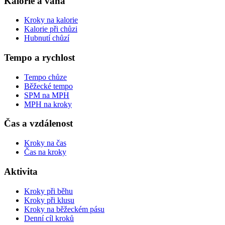
Kalorie a váha
Kroky na kalorie
Kalorie při chůzi
Hubnutí chůzí
Tempo a rychlost
Tempo chůze
Běžecké tempo
SPM na MPH
MPH na kroky
Čas a vzdálenost
Kroky na čas
Čas na kroky
Aktivita
Kroky při běhu
Kroky při klusu
Kroky na běžeckém pásu
Denní cíl kroků