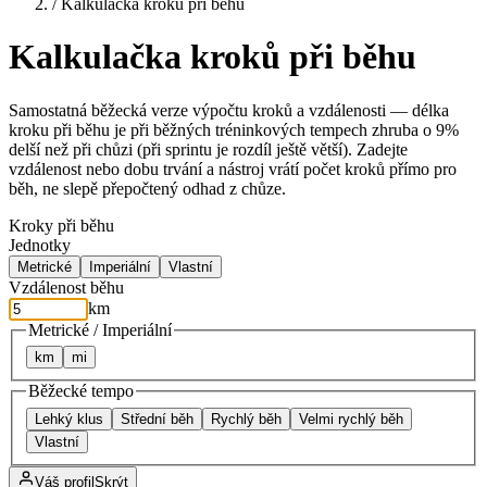
/
Kalkulačka kroků při běhu
Kalkulačka kroků při běhu
Samostatná běžecká verze výpočtu kroků a vzdálenosti — délka
kroku při běhu je při běžných tréninkových tempech zhruba o 9%
delší než při chůzi (při sprintu je rozdíl ještě větší). Zadejte
vzdálenost nebo dobu trvání a nástroj vrátí počet kroků přímo pro
běh, ne slepě přepočtený odhad z chůze.
Kroky při běhu
Jednotky
Metrické
Imperiální
Vlastní
Vzdálenost běhu
km
Metrické / Imperiální
km
mi
Běžecké tempo
Lehký klus
Střední běh
Rychlý běh
Velmi rychlý běh
Vlastní
Váš profil
Skrýt