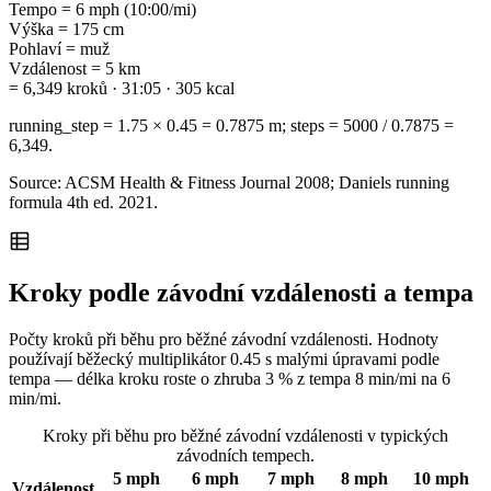
Tempo
=
6 mph (10:00/mi)
Výška
=
175 cm
Pohlaví
=
muž
Vzdálenost
=
5 km
= 6,349 kroků · 31:05 · 305 kcal
running_step = 1.75 × 0.45 = 0.7875 m; steps = 5000 / 0.7875 =
6,349.
Source: ACSM Health & Fitness Journal 2008; Daniels running
formula 4th ed. 2021.
Kroky podle závodní vzdálenosti a tempa
Počty kroků při běhu pro běžné závodní vzdálenosti. Hodnoty
používají běžecký multiplikátor 0.45 s malými úpravami podle
tempa — délka kroku roste o zhruba 3 % z tempa 8 min/mi na 6
min/mi.
Kroky při běhu pro běžné závodní vzdálenosti v typických
závodních tempech.
5 mph
6 mph
7 mph
8 mph
10 mph
Vzdálenost