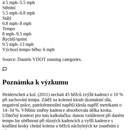
4.5 mph–5.5 mph
Střední
5.5 mph–6.8 mph
Stálý
6.8 mph–8 mph
Tempo
8 mph–9.5 mph
Rychlý/sprint
9.5 mph–13 mph
Výchozí tempo běhu:
6 mph
Source: Daniels VDOT running categories.
Poznámka k výzkumu
Heiderscheit a kol. (2011) nechali 45 běžců zvýšit kadenci o 10 %
při zachování tempa. Zátěž na kolenní kloub (kontaktní síla,
negativní práce, patelofemorální napětí) klesla napříč metrikami o
14–34 %. Většinu změny kadence absorbovala délka kroku.
Užitečný kontext pro tuto kalkulačku: danou vzdálenost při daném
tempu lze uběhnout při různých kadencích a vyšší kadence s
kratšími kroky chrání kolena u běžců náchylných ke zraněním z