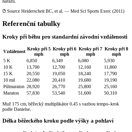
nárazu.
Source
Heiderscheit BC, et al. — Med Sci Sports Exerc (2011)
Referenční tabulky
Kroky při běhu pro standardní závodní vzdálenosti
Kroky při 5
Kroky při 6
Kroky při 7
Kroky při 8
Vzdálenost
mph
mph
mph
mph
5 K
6,850
6,349
6,080
5,930
10 K
13,700
12,700
12,160
11,860
15 K
20,550
19,050
18,240
17,790
10 mil
22,080
20,410
19,680
19,190
Půlmaraton
28,920
26,770
25,800
25,160
Maraton
57,830
53,540
51,600
50,310
Muž 175 cm, běžecký multiplikátor 0.45 s vazbou tempo–krok
podle Danielse.
Délka běžeckého kroku podle výšky a pohlaví