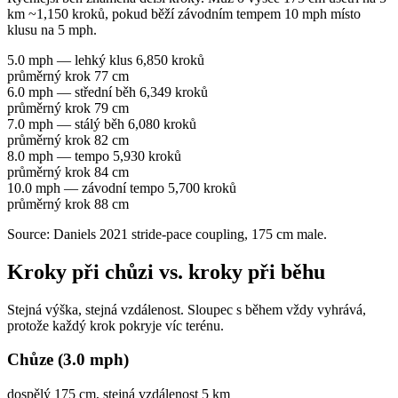
km ~1,150 kroků, pokud běží závodním tempem 10 mph místo
klusu na 5 mph.
5.0 mph — lehký klus
6,850 kroků
průměrný krok 77 cm
6.0 mph — střední běh
6,349 kroků
průměrný krok 79 cm
7.0 mph — stálý běh
6,080 kroků
průměrný krok 82 cm
8.0 mph — tempo
5,930 kroků
průměrný krok 84 cm
10.0 mph — závodní tempo
5,700 kroků
průměrný krok 88 cm
Source: Daniels 2021 stride-pace coupling, 175 cm male.
Kroky při chůzi vs. kroky při běhu
Stejná výška, stejná vzdálenost. Sloupec s během vždy vyhrává,
protože každý krok pokryje víc terénu.
Chůze (3.0 mph)
dospělý 175 cm, stejná vzdálenost 5 km