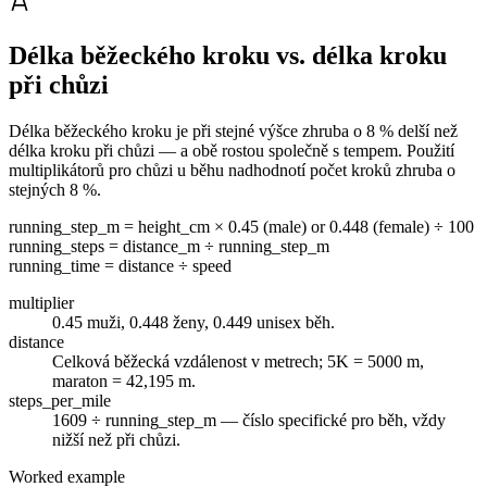
Délka běžeckého kroku vs. délka kroku
při chůzi
Délka běžeckého kroku je při stejné výšce zhruba o 8 % delší než
délka kroku při chůzi — a obě rostou společně s tempem. Použití
multiplikátorů pro chůzi u běhu nadhodnotí počet kroků zhruba o
stejných 8 %.
running_step_m = height_cm × 0.45 (male) or 0.448 (female) ÷ 100
running_steps = distance_m ÷ running_step_m
running_time = distance ÷ speed
multiplier
0.45 muži, 0.448 ženy, 0.449 unisex běh.
distance
Celková běžecká vzdálenost v metrech; 5K = 5000 m,
maraton = 42,195 m.
steps_per_mile
1609 ÷ running_step_m — číslo specifické pro běh, vždy
nižší než při chůzi.
Worked example